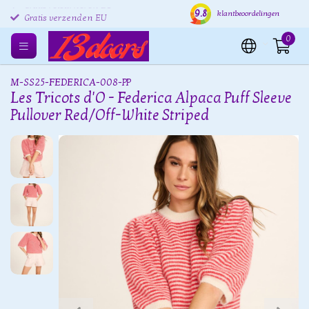
9.8
Gratis retourneren EU
Verzending binnen 24 uur
Grat
klantbeoordelingen
Gratis verzenden EU
0
M-SS25-FEDERICA-008-PP
Les Tricots d'O - Federica Alpaca Puff Sleeve
Pullover Red/Off-White Striped