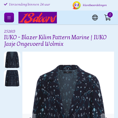
9.8
Verzending binnen 24 uur
Gratis verzenden EU
Grat
klantbeoordelingen
0
252613
IVKO - Blazer Kilim Pattern Marine | IVKO
Jasje Ongevoerd Wolmix