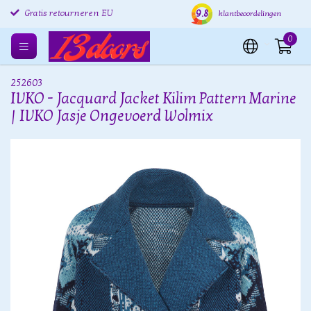
9.8
Gratis retourneren EU
Verzending binnen 24 uur
Grat
klantbeoordelingen
0
252603
IVKO - Jacquard Jacket Kilim Pattern Marine
| IVKO Jasje Ongevoerd Wolmix