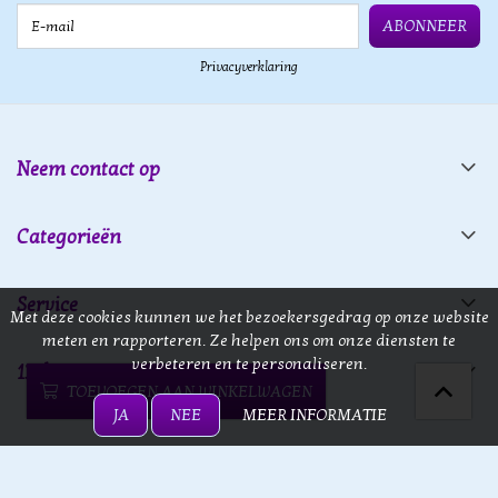
E-mail
ABONNEER
Privacyverklaring
Neem contact op
Categorieën
Service
Met deze cookies kunnen we het bezoekersgedrag op onze website
meten en rapporteren. Ze helpen ons om onze diensten te
verbeteren en te personaliseren.
13 doors
TOEVOEGEN AAN WINKELWAGEN
JA
NEE
MEER INFORMATIE
13 doors © 2026 - Powered by
Lightspeed
- Theme by
eCommerce