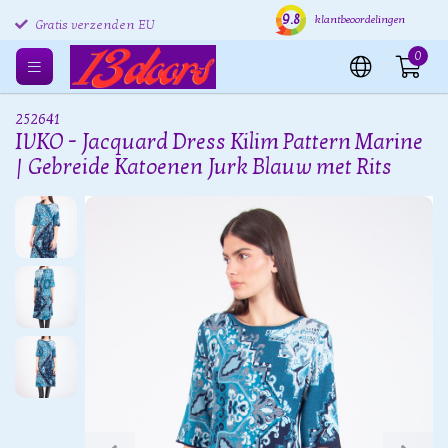
9.8
Gratis retourneren EU
Verzending binnen 24 uur
Grat
klantbeoordelingen
Gratis verzenden EU
0
252641
IVKO - Jacquard Dress Kilim Pattern Marine
| Gebreide Katoenen Jurk Blauw met Rits