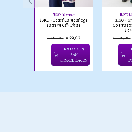
n
IVKO Woman
IVKO 
IVKO - Scarf Camouflage
IVKO - Kn
Pattern Off-White
Contrasti
For
 129,00
€ 119,00
€ 99,00
€ 299,00
OEVOEGEN
TOEVOEGEN
AAN
AAN
NKELWAGEN
WINKELWAGEN
W