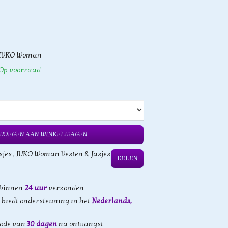
IVKO Woman
Op voorraad
VOEGEN AAN WINKELWAGEN
sjes
,
IVKO Woman Vesten & Jasjes
DELEN
 binnen
24 uur
verzonden
biedt ondersteuning in het
Nederlands,
iode van
30 dagen
na ontvangst