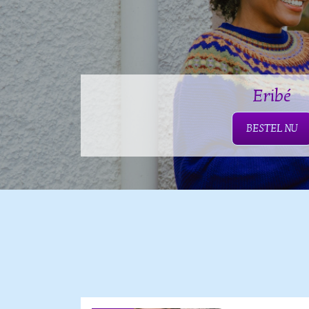
Eribé
BESTEL NU