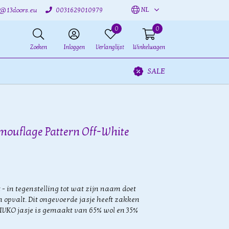
NL
o@13doors.eu
0031629010979
0
0
Zoeken
Inloggen
Verlanglijst
Winkelwagen
SALE
mouflage Pattern Off-White
 - in tegenstelling tot wat zijn naam doet
 opvalt. Dit ongevoerde jasje heeft zakken
 IVKO jasje is gemaakt van 65% wol en 35%