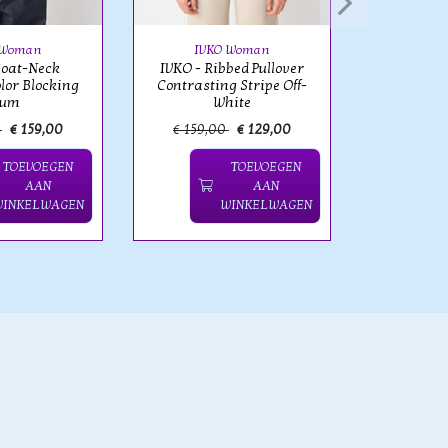
 Woman
IVKO Woman
Boat-Neck
IVKO - Ribbed Pullover
olor Blocking
Contrasting Stripe Off-
lum
White
0
€ 159,00
€ 159,00
€ 129,00
€ 159,
TOEVOEGEN
TOEVOEGEN
AAN
AAN
WINKELWAGEN
WINKELWAGEN