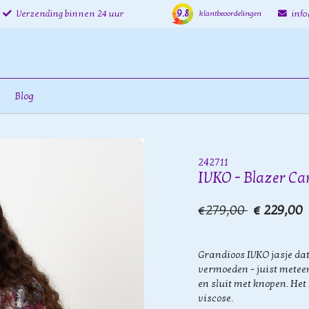
9.8
Verzending binnen 24 uur
inf
klantbeoordelingen
Blog
242711
IVKO - Blazer Ca
€279,00
€ 229,00
Grandioos IVKO jasje dat
vermoeden - juist meteen
en sluit met knopen. Het
viscose.