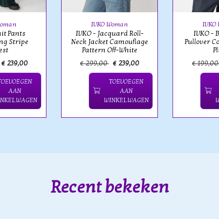
Woman
IVKO Woman
IVKO
it Pants
IVKO - Jacquard Roll-
IVKO - 
ng Stripe
Neck Jacket Camouflage
Pullover C
est
Pattern Off-White
P
€ 239,00
€ 299,00
€ 239,00
€ 199,0
TOEVOEGEN
TOEVOEGEN
AAN
AAN
INKELWAGEN
WINKELWAGEN
Recent bekeken