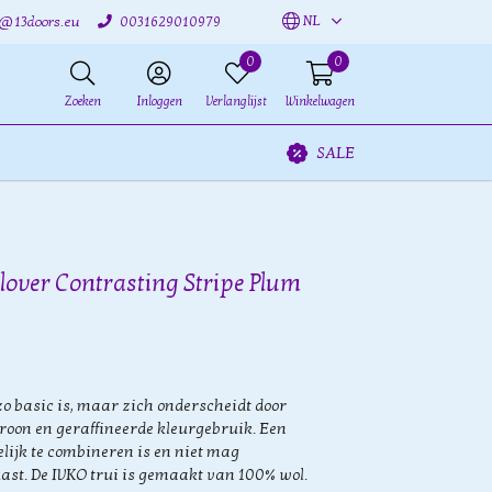
NL
o@13doors.eu
0031629010979
0
0
Zoeken
Inloggen
Verlanglijst
Winkelwagen
SALE
lover Contrasting Stripe Plum
 zo basic is, maar zich onderscheidt door
roon en geraffineerde kleurgebruik. Een
lijk te combineren is en niet mag
ast. De IVKO trui is gemaakt van 100% wol.