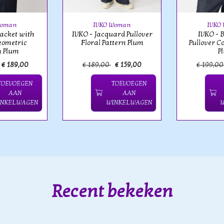
Woman
IVKO Woman
IVKO
Jacket with
IVKO - Jacquard Pullover
IVKO - 
eometric
Floral Pattern Plum
Pullover C
n Plum
P
€ 189,00
€ 189,00
€ 159,00
€ 199,0
TOEVOEGEN
TOEVOEGEN
AAN
AAN
INKELWAGEN
WINKELWAGEN
Recent bekeken