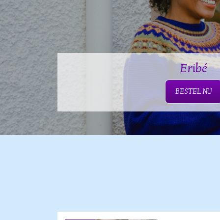
Eribé
BESTEL NU