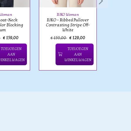
 Woman
IVKO Woman
Boat-Neck
IVKO - Ribbed Pullover
olor Blocking
Contrasting Stripe Off-
lum
White
0
€ 159,00
€ 159,00
€ 129,00
€ 159,
TOEVOEGEN
TOEVOEGEN
AAN
AAN
WINKELWAGEN
WINKELWAGEN