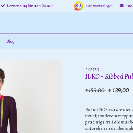
9.8
Verzending binnen 24 uur
inf
klantbeoordelingen
Blog
242730
IVKO - Ribbed Pul
€159,00
€ 129,00
Basic IVKO trui die niet
het bijzondere streeppat
prachtige trui die makke
ontbreken in de kledingk