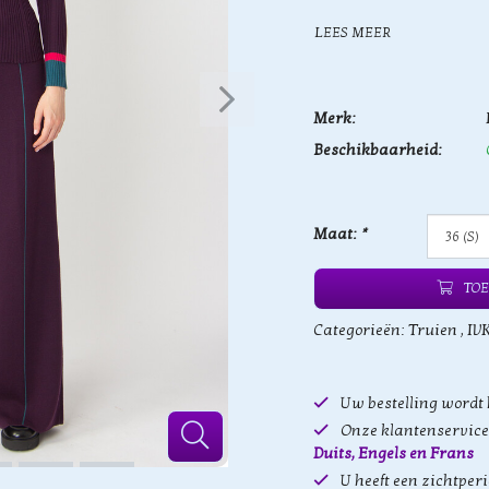
LEES MEER
Merk:
Beschikbaarheid:
Maat:
*
TOE
Categorieën:
Truien
,
IV
Uw bestelling wordt
Onze klantenservice 
Duits, Engels en Frans
U heeft een zichtper