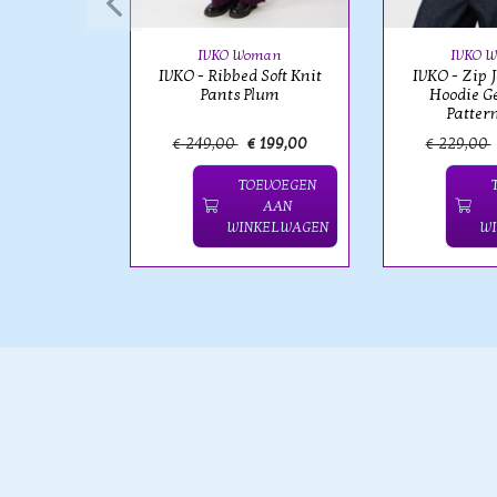
st
IVKO Woman
IVKO 
IVKO - Ribbed Soft Knit
IVKO - Zip 
Pants Plum
Hoodie G
Patter
€ 239,00
€ 249,00
€ 199,00
€ 229,00
OEVOEGEN
TOEVOEGEN
AAN
AAN
NKELWAGEN
WINKELWAGEN
W