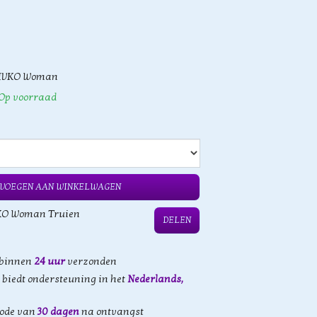
IVKO Woman
Op voorraad
VOEGEN AAN WINKELWAGEN
KO Woman Truien
DELEN
 binnen
24 uur
verzonden
biedt ondersteuning in het
Nederlands,
iode van
30 dagen
na ontvangst