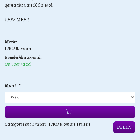
gemaakt van 100% wol.
LEES MEER
Merk:
IVKO Woman
Beschikbaarheid:
Op voorraad
Maat:
*
Categorieën:
Truien
,
IVKO Woman Truien
DELEN