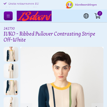
9.8
Gratis retourneren EU
Verzending binnen 24 uur
Grat
klantbeoordelingen
0
242730
IVKO - Ribbed Pullover Contrasting Stripe
Off-White