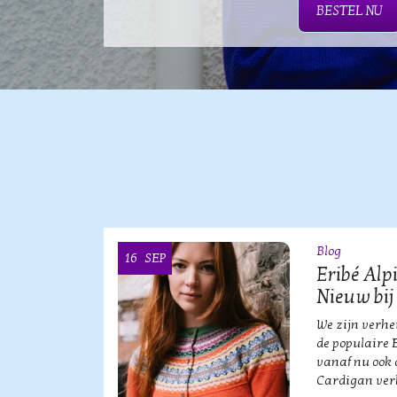
BESTEL NU
Blog
16
SEP
OOI
Eribé Alp
Nieuw bij
vische
We zijn verh
an?!
de populaire 
vanaf nu ook 
Cardigan verk
HE MERK