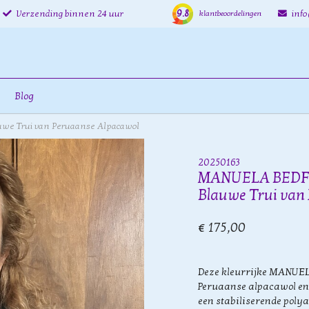
9.8
Verzending binnen 24 uur
inf
klantbeoordelingen
Blog
uwe Trui van Peruaanse Alpacawol
20250163
MANUELA BEDFORD
Blauwe Trui van
€ 175,00
Deze kleurrijke MANUEL
Peruaanse alpacawol en
een stabiliserende poly