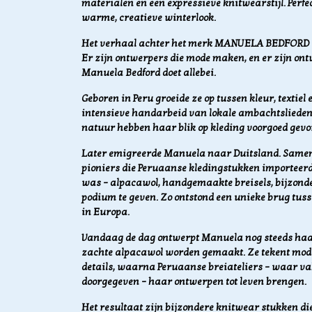
materialen en een expressieve knitwearstijl. Perfe
warme, creatieve winterlook.
Het verhaal achter het merk MANUELA BEDFORD
Er zijn ontwerpers die mode maken, en er zijn ont
Manuela Bedford doet allebei.
Geboren in Peru groeide ze op tussen kleur, textiel 
intensieve handarbeid van lokale ambachtslieden
natuur hebben haar blik op kleding voorgoed gev
Later emigreerde Manuela naar Duitsland. Samen 
pioniers die Peruaanse kledingstukken importeer
was – alpacawol, handgemaakte breisels, bijzonder
podium te geven. Zo ontstond een unieke brug tus
in Europa.
Vandaag de dag ontwerpt Manuela nog steeds haar
zachte alpacawol worden gemaakt. Ze tekent model
details, waarna Peruaanse breiateliers – waar v
doorgegeven – haar ontwerpen tot leven brengen.
Het resultaat zijn bijzondere knitwear stukken die