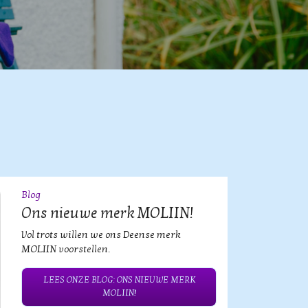
Blog
09
JUL
Ons nieuwe merk MOLIIN!
Vol trots willen we ons Deense merk
MOLIIN voorstellen.
LEES ONZE BLOG: ONS NIEUWE MERK
MOLIIN!