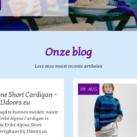
Onze blog
Lees onze meest recente artikelen
06
AUG
ine Short Cardigan –
 13doors.eu
eugd te kunnen melden: naast
Eribé Alpine Cardigan is
de Eribé Alpine Short
rijgbaar bij 13doors.eu.