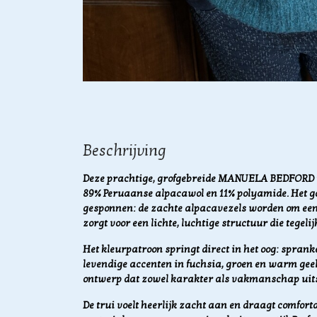
Beschrijving
Deze prachtige, grofgebreide MANUELA BEDFORD t
89% Peruaanse alpacawol en 11% polyamide. Het g
gesponnen: de zachte alpacavezels worden om een
zorgt voor een lichte, luchtige structuur die tegel
Het kleurpatroon springt direct in het oog: sprank
levendige accenten in fuchsia, groen en warm geel.
ontwerp dat zowel karakter als vakmanschap uits
De trui voelt heerlijk zacht aan en draagt comfor