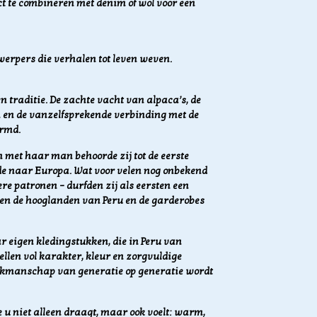
ct te combineren met denim of wol voor een
werpers die verhalen tot leven weven.
en traditie. De zachte vacht van alpaca’s, de
 en de vanzelfsprekende verbinding met de
ormd.
met haar man behoorde zij tot de eerste
de naar Europa. Wat voor velen nog onbekend
e patronen – durfden zij als eersten een
sen de hooglanden van Peru en de garderobes
 eigen kledingstukken, die in Peru van
len vol karakter, kleur en zorgvuldige
akmanschap van generatie op generatie wordt
 u niet alleen draagt, maar ook voelt: warm,