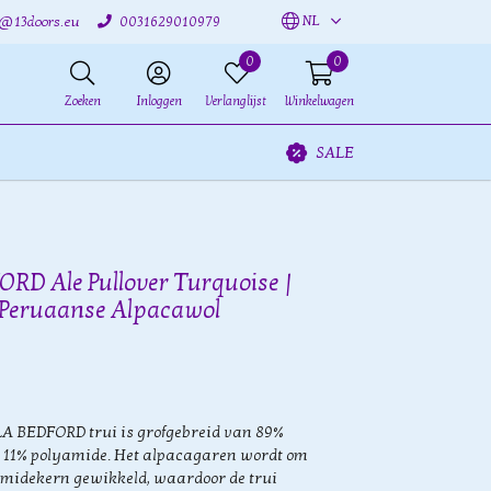
NL
o@13doors.eu
0031629010979
0
0
Zoeken
Inloggen
Verlanglijst
Winkelwagen
SALE
 Ale Pullover Turquoise |
 Peruaanse Alpacawol
A BEDFORD trui is grofgebreid van 89%
 11% polyamide. Het alpacagaren wordt om
amidekern gewikkeld, waardoor de trui