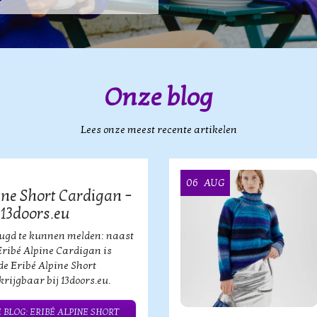
Onze blog
Lees onze meest recente artikelen
06
AUG
ine Short Cardigan –
 13doors.eu
eugd te kunnen melden: naast
Eribé Alpine Cardigan is
de Eribé Alpine Short
rijgbaar bij 13doors.eu.
 BLOG: ERIBÉ ALPINE SHORT