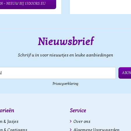
N – NIEUW BIJ 13DOORS.EU
Nieuwsbrief
Schrijf u in voor nieuwtjes en leuke aanbiedingen
ABO
Privacyverklaring
orieën
Service
n & Jasjes
Over ons
n & Coatigans
Algemene Voorwaarden