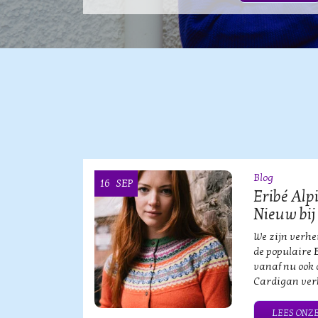
Blog
16
SEP
OOI
Eribé Alp
Nieuw bij
vische
We zijn verh
an?!
de populaire 
vanaf nu ook 
Cardigan verk
HE MERK
LEES ONZE