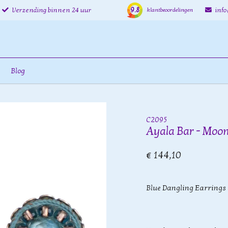
9.8
Verzending binnen 24 uur
inf
klantbeoordelingen
Blog
C2095
Ayala Bar - Moon
€ 144,10
Blue Dangling Earrings