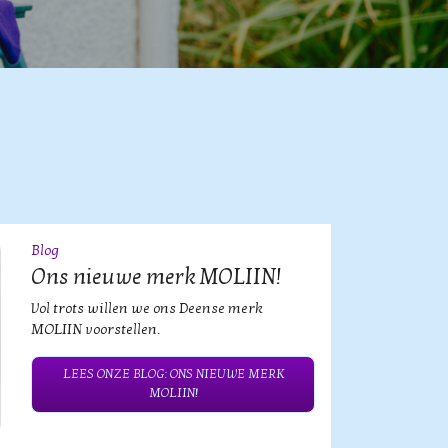
Blog
09
JUL
Ons nieuwe merk MOLIIN!
Vol trots willen we ons Deense merk
MOLIIN voorstellen.
LEES ONZE BLOG: ONS NIEUWE MERK
MOLIIN!