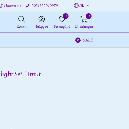
NL
o@13doors.eu
0031629010979
0
0
Zoeken
Inloggen
Verlanglijst
Winkelwagen
SALE
light Set, Umut