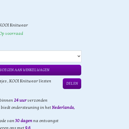
KOOI Knitwear
Op voorraad
VOEGEN AAN WINKELWAGEN
sjes
,
KOOI Knitwear Vesten
DELEN
 binnen
24 uur
verzonden
biedt ondersteuning in het
Nederlands,
iode van
30 dagen
na ontvangst
eren ons met
9,6