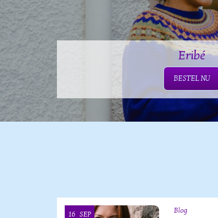
Eribé
BESTEL NU
Blog
16
SEP