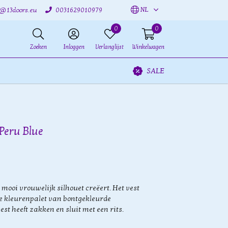
NL
o@13doors.eu
0031629010979
0
0
Zoeken
Inloggen
Verlanglijst
Winkelwagen
SALE
Peru Blue
 mooi vrouwelijk silhouet creëert. Het vest
ke kleurenpalet van bontgekleurde
st heeft zakken en sluit met een rits.