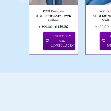
KOOI Knitwear
KOOI Kn
KOOI Knitwear - Peru
KOOI Knitw
Yellow
Multi
€ 229,00
€ 199,00
€ 159,00
€ 199,00
OEVOEGEN
TOEVOEGEN
AAN
AAN
NKELWAGEN
WINKELWAGEN
W