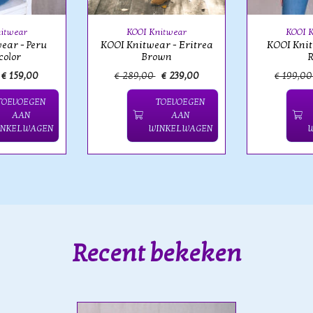
itwear
KOOI Knitwear
KOOI 
ear - Peru
KOOI Knitwear - Eritrea
KOOI Knit
color
Brown
R
€ 159,00
€ 289,00
€ 239,00
€ 199,0
TOEVOEGEN
TOEVOEGEN
AAN
AAN
INKELWAGEN
WINKELWAGEN
Recent bekeken