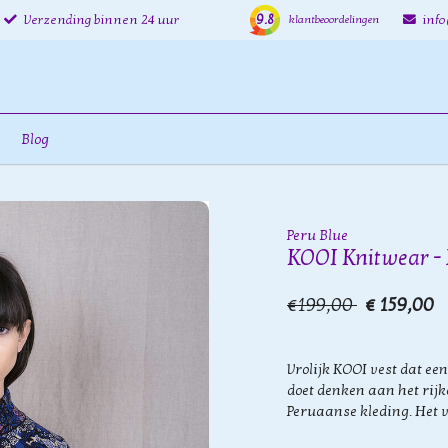
9.8
Verzending binnen 24 uur
inf
klantbeoordelingen
Blog
Peru Blue
KOOI Knitwear - 
€199,00
€ 159,00
Vrolijk KOOI vest dat een
doet denken aan het rij
Peruaanse kleding. Het ve