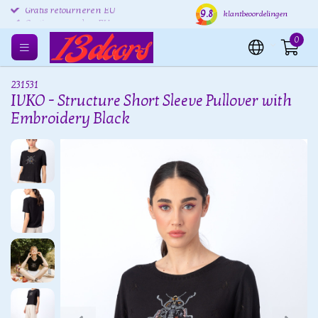
9.8
Gratis retourneren EU
Verzending binnen 24 uur
Grat
klantbeoordelingen
0
231531
IVKO - Structure Short Sleeve Pullover with
Embroidery Black