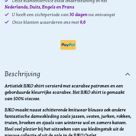
Onze klantenservice biedt ondersteuning in het
Nederlands, Duits, Engels en Frans
U heeft een zichtperiode van
30 dagen
na ontvangst
Onze klanten waarderen ons met
9,6
Beschrijving
Artistiek IVKO shirt versierd met scarabee patronen en een
geborduurde kleurrijke scarabee. Het IVKO shirt is gemaakt
van 100% viscose.
IVKO maakt naast schitterende knitwear blouses ook andere
fantastische dameskleding zoals jassen, vesten, jurken, rokken,
truien, broeken en sjaals van winterse wol en zomers katoen.
Heel veel plezier bij het uitzoeken van uw kledingstuk uit de
nieuwe collectie of uit de sale in de IVKO Outlet.