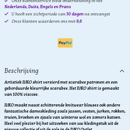
Onze klantenservice biedt ondersteuning in het
Nederlands, Duits, Engels en Frans
U heeft een zichtperiode van
30 dagen
na ontvangst
Onze klanten waarderen ons met
9,6
Beschrijving
Artistiek IVKO shirt versierd met scarabee patronen en een
geborduurde kleurrijke scarabee. Het IVKO shirt is gemaakt
van 100% viscose.
IVKO maakt naast schitterende knitwear blouses ook andere
fantastische dameskleding zoals jassen, vesten, jurken, rokken,
truien, broeken en sjaals van winterse wol en zomers katoen.
Heel veel plezier bij het uitzoeken van uw kledingstuk uit de
nieuwe collectie of uit de sale in de IVKO Outlet.