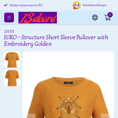
Verzending binnen 24 uur
9.8
Gratis verzenden EU
Grat
klantbeoordelingen
Gratis retourneren EU
0
231531
IVKO - Structure Short Sleeve Pullover with
Embroidery Golden