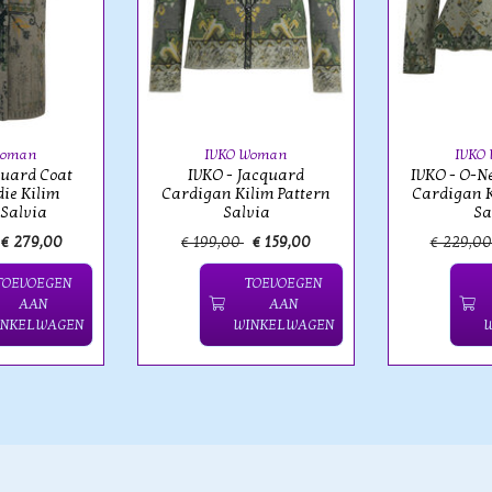
Woman
IVKO Woman
IVKO
quard Coat
IVKO - Jacquard
IVKO - O-N
ie Kilim
Cardigan Kilim Pattern
Cardigan K
 Salvia
Salvia
Sa
€ 279,00
€ 199,00
€ 159,00
€ 229,0
TOEVOEGEN
TOEVOEGEN
AAN
AAN
INKELWAGEN
WINKELWAGEN