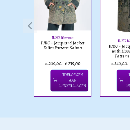
oman
ard Roll-
t Kilim
Salvia
IVKO Woman
IVKO 
IVKO - Jacquard Jacket
IVKO - Jac
Kilim Pattern Salvia
with Hood
Pattern
€ 229,00
€ 299,00
€ 239,00
€ 349,00
OEVOEGEN
TOEVOEGEN
AAN
AAN
NKELWAGEN
WINKELWAGEN
W