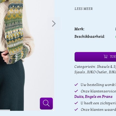
LEES MEER
Merk:
Beschikbaarheid:
TOE
Categorieën:
Shawls & S
Sjaals
,
IVKO Outlet
,
IVK
Uw bestelling wordt
Onze klantenservice 
Duits, Engels en Frans
U heeft een zichtper
Onze klanten waard