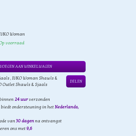
IVKO Woman
Op voorraad
VOEGEN AAN WINKELWAGEN
jaals
,
IVKO Woman Shawls &
DELEN
O Outlet Shawls & Sjaals
 binnen
24 uur
verzonden
biedt ondersteuning in het
Nederlands,
iode van
30 dagen
na ontvangst
eren ons met
9,6