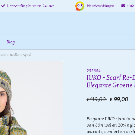
9.8
Verzending binnen 24 uur
inf
klantbeoordelingen
Blog
roene Wollen Sjaal
252684
IVKO - Scarf Re-
Elegante Groene 
€119,00
€ 99,00
Elegante IVKO sjaal in 
van 80% wol en 20% nylon
warmte, comfort en verfi