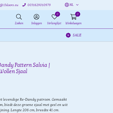
NL
o@13doors.eu
0031629010979
0
0
Zoeken
Inloggen
Verlanglijst
Winkelwagen
SALE
Dandy Pattern Salvia |
Wollen Sjaal
het levendige Re-Dandy patroon. Gemaakt
, biedt deze groene sjaal met geel en wit
jning. Lengte 206 cm, breedte 41 cm.