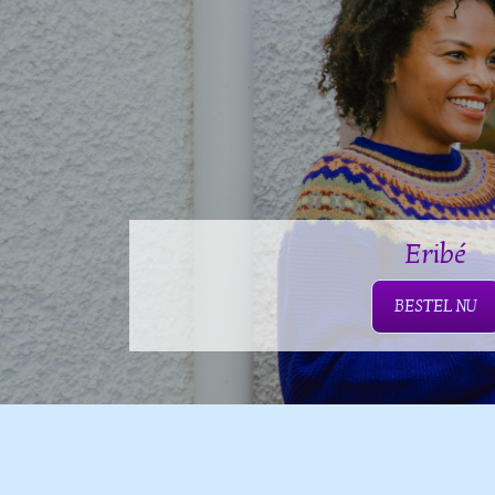
Eribé
BESTEL NU