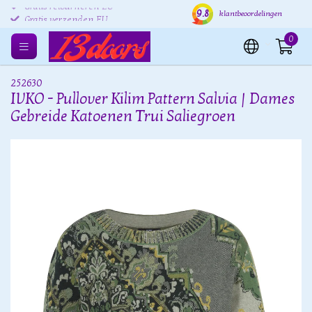
9.8
Gratis retourneren EU
Verzending binnen 24 uur
Grat
klantbeoordelingen
0
252630
IVKO - Pullover Kilim Pattern Salvia | Dames
Gebreide Katoenen Trui Saliegroen