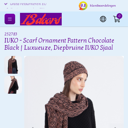
9.8
Gratis retourneren EU
Verzending binnen 24 uur
Grat
klantbeoordelingen
0
252783
IVKO - Scarf Ornament Pattern Chocolate
Black | Luxueuze, Diepbruine IVKO Sjaal