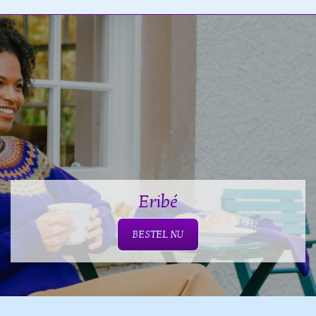
Eribé
BESTEL NU