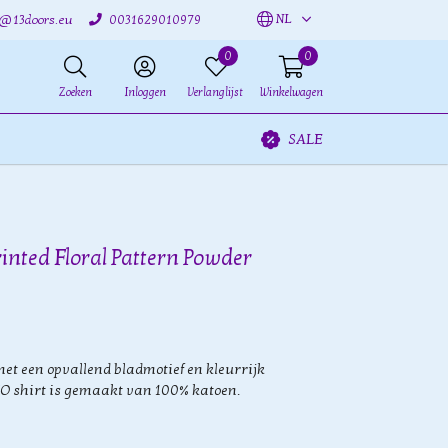
NL
o@13doors.eu
0031629010979
0
0
Zoeken
Inloggen
Verlanglijst
Winkelwagen
SALE
rinted Floral Pattern Powder
et een opvallend bladmotief en kleurrijk
O shirt is gemaakt van 100% katoen.