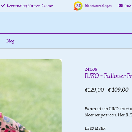
9.8
Verzending binnen 24 uur
inf
klantbeoordelingen
Blog
241538
IVKO - Pullover P
€129,00
€ 109,00
Fantastisch IVKO shirt m
bloemenpatroon. Het IVK
LEES MEER