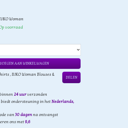
IVKO Woman
Op voorraad
VOEGEN AAN WINKELWAGEN
hirts
,
IVKO Woman Blouses &
DELEN
 binnen
24 uur
verzonden
biedt ondersteuning in het
Nederlands,
iode van
30 dagen
na ontvangst
eren ons met
9,6