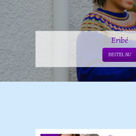
Eribé
BESTEL NU