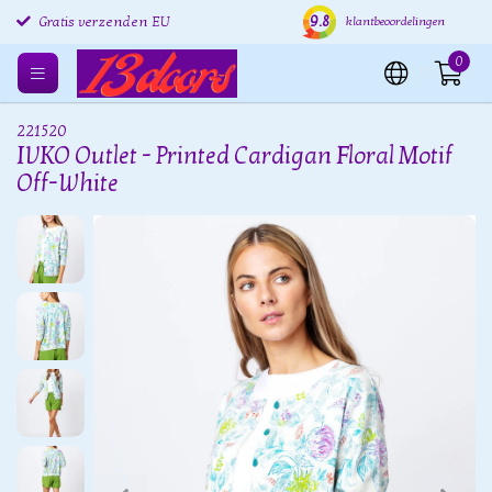
Gratis retourneren EU
9.8
Verzending binnen 24 uur
Grat
klantbeoordelingen
Gratis verzenden EU
0
221520
IVKO Outlet - Printed Cardigan Floral Motif
Off-White