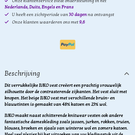
Onze klantenservice biedt ondersteuning in het
Nederlands, Duits, Engels en Frans
U heeft een zichtperiode van
30 dagen
na ontvangst
Onze klanten waarderen ons met
9,6
Beschrijving
Dit verrukkelijke IVKO vest creëert een prachtig vrouwelijk
silhouette door de contrasterende zijkanten. Het vest sluit met
knopen. Het beige IVKO vest met verschillende bruin- en
blauwtinten is gemaakt van 48% katoen en 23% wol.
IVKO maakt naast schitterende knitwear vesten ook andere
fantastische dameskleding zoals jassen, jurken, rokken, truien,
blouses, broeken en sjaals van winterse wol en zomers katoen.
Heel veel plezier bij het uitzoeken van uw kledingstuk uit de