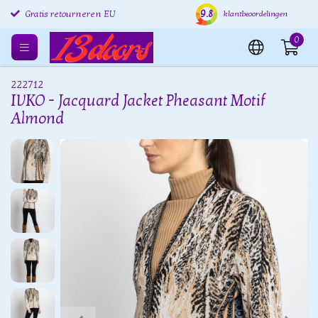
9.8
Gratis retourneren EU
Verzending binnen 24 uur
Grat
klantbeoordelingen
0
222712
IVKO - Jacquard Jacket Pheasant Motif
Almond