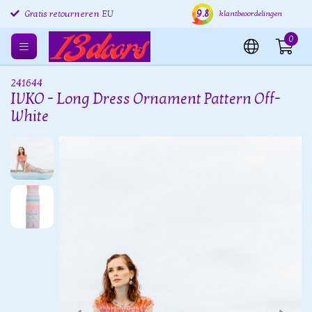
9.8
Gratis retourneren EU
Verzending binnen 24 uur
Grat
klantbeoordelingen
0
241644
IVKO - Long Dress Ornament Pattern Off-
White