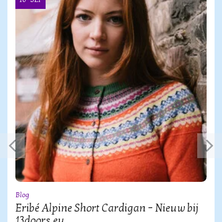
Blog
Eribé Alpine Short Cardigan – Nieuw bij
13doors.eu