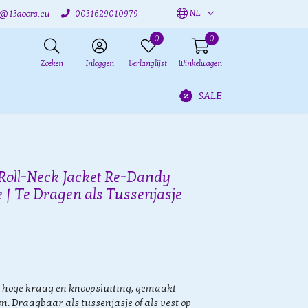
NL
o@13doors.eu
0031629010979
0
0
Zoeken
Inloggen
Verlanglijst
Winkelwagen
SALE
Roll-Neck Jacket Re-Dandy
 | Te Dragen als Tussenjasje
et hoge kraag en knoopsluiting, gemaakt
. Draagbaar als tussenjasje of als vest op