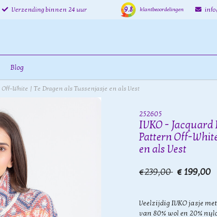
9.8
Verzending binnen 24 uur
inf
klantbeoordelingen
Blog
 Off-White | Te Dragen als Tussenjasje en als Vest
252605
IVKO - Jacquard 
Pattern Off-White
en als Vest
€239,00
€ 199,00
Veelzijdig IVKO jasje m
van 80% wol en 20% nylon