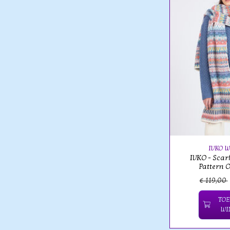
IVKO 
IVKO - Scar
Pattern O
€ 119,00
TOE
WI