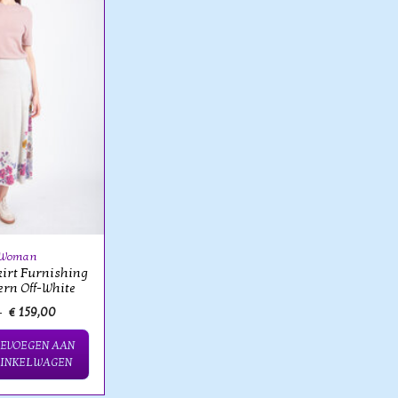
 Woman
kirt Furnishing
tern Off-White
0
€ 159,00
OEVOEGEN AAN
INKELWAGEN