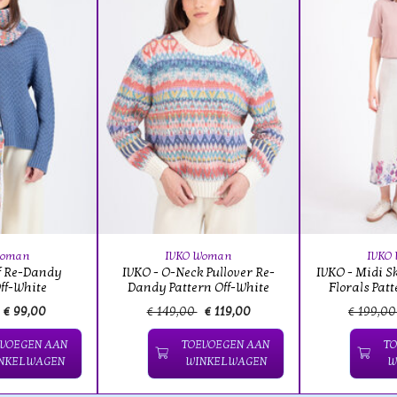
Woman
IVKO Woman
IVKO
f Re-Dandy
IVKO - O-Neck Pullover Re-
IVKO - Midi S
ff-White
Dandy Pattern Off-White
Florals Pat
€ 99,00
€ 149,00
€ 119,00
€ 199,0
VOEGEN AAN
TOEVOEGEN AAN
T
NKELWAGEN
WINKELWAGEN
W