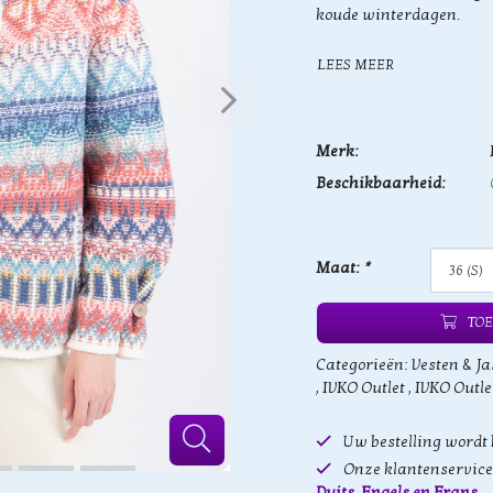
koude winterdagen.
LEES MEER
Merk:
Beschikbaarheid:
Maat:
*
TOE
Categorieën:
Vesten & Ja
,
IVKO Outlet
,
IVKO Outle
Uw bestelling wordt
Onze klantenservice 
Duits, Engels en Frans