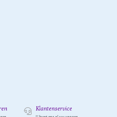
ren
Klantenservice
eren
U kunt ons al uw vragen