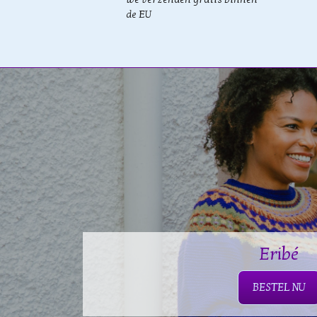
de EU
Eribé
BESTEL NU