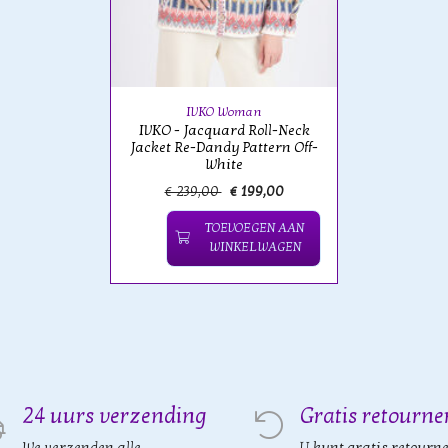
IVKO Woman
IVKO - Jacquard Roll-Neck
Jacket Re-Dandy Pattern Off-
White
€ 239,00
€ 199,00
TOEVOEGEN AAN
WINKELWAGEN
24 uurs verzending
Gratis retourne
We verzenden alle
U kunt gratis retourn