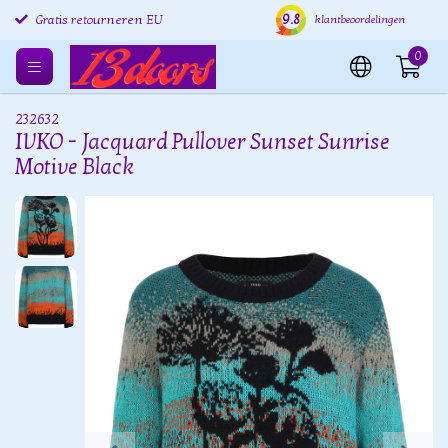
9.8
Gratis retourneren EU
Verzending binnen 24 uur
Grat
klantbeoordelingen
0
232632
IVKO - Jacquard Pullover Sunset Sunrise
Motive Black