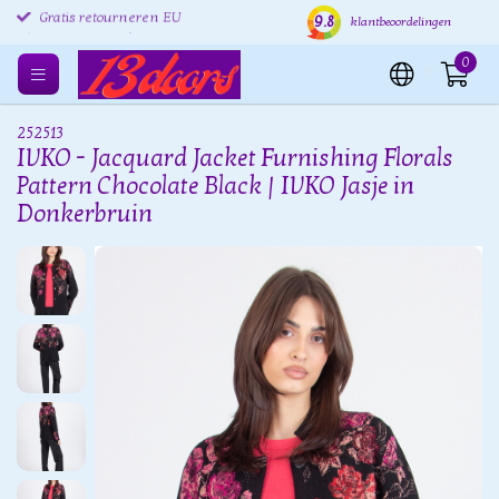
9.8
Gratis retourneren EU
Verzending binnen 24 uur
Grat
klantbeoordelingen
0
252513
IVKO - Jacquard Jacket Furnishing Florals
Pattern Chocolate Black | IVKO Jasje in
Donkerbruin