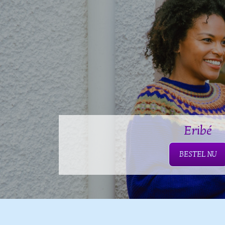
Eribé
BESTEL NU