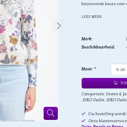
betoverende keuze voor e
LEES MEER
Merk:
Beschikbaarheid:
Maat:
*
TOE
Categorieën:
Vesten & Ja
,
IVKO Outlet
,
IVKO Outle
Uw bestelling wordt
Onze klantenservice 
Duits, Engels en Frans