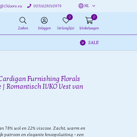
NL
o@13doors.eu
0031629010979
0
0
Zoeken
Inloggen
Verlanglijst
Winkelwagen
SALE
Cardigan Furnishing Florals
e | Romantisch IVKO Vest van
n 78% wol en 22% viscose. Zacht, warm en
jk patroon en elegante knoopsluiting – een