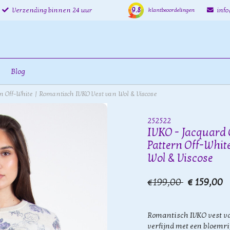
9.8
Verzending binnen 24 uur
inf
klantbeoordelingen
Blog
rn Off-White | Romantisch IVKO Vest van Wol & Viscose
252522
IVKO - Jacquard 
Pattern Off-Whit
Wol & Viscose
€199,00
€ 159,00
Romantisch IVKO vest va
verfijnd met een bloemri