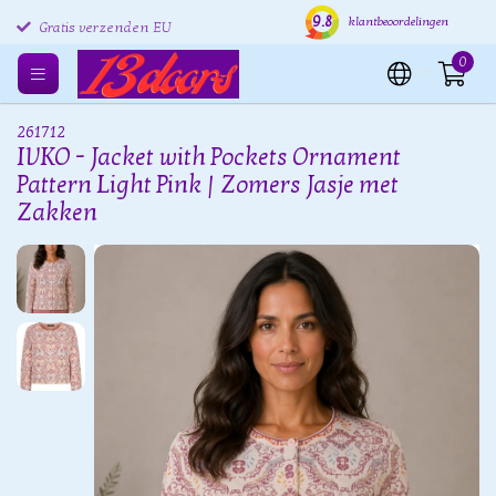
9.8
Gratis retourneren EU
Verzending binnen 24 uur
Grat
klantbeoordelingen
0
261712
IVKO - Jacket with Pockets Ornament
Pattern Light Pink | Zomers Jasje met
Zakken