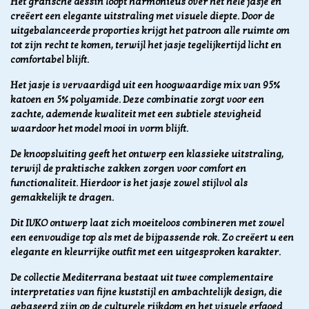
Het grafische dessin loopt harmonieus over het hele jasje en
creëert een elegante uitstraling met visuele diepte. Door de
uitgebalanceerde proporties krijgt het patroon alle ruimte om
tot zijn recht te komen, terwijl het jasje tegelijkertijd licht en
comfortabel blijft.
Het jasje is vervaardigd uit een hoogwaardige mix van 95%
katoen en 5% polyamide. Deze combinatie zorgt voor een
zachte, ademende kwaliteit met een subtiele stevigheid
waardoor het model mooi in vorm blijft.
De knoopsluiting geeft het ontwerp een klassieke uitstraling,
terwijl de praktische zakken zorgen voor comfort en
functionaliteit. Hierdoor is het jasje zowel stijlvol als
gemakkelijk te dragen.
Dit IVKO ontwerp laat zich moeiteloos combineren met zowel
een eenvoudige top als met de bijpassende rok. Zo creëert u een
elegante en kleurrijke outfit met een uitgesproken karakter.
De collectie Mediterrana bestaat uit twee complementaire
interpretaties van fijne kuststijl en ambachtelijk design, die
gebaseerd zijn op de culturele rijkdom en het visuele erfgoed