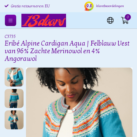
Verzending binnen 24 uur
9.8
Gratis verzenden EU
Grat
klantbeoordelingen
Gratis retourneren EU
0
C3735
Eribé Alpine Cardigan Aqua | Felblauw Vest
van 96% Zachte Merinowol en 4%
Angorawol