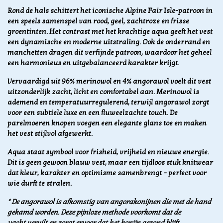
Rond de hals schittert het iconische Alpine Fair Isle-patroon in
een speels samenspel van rood, geel, zachtroze en frisse
groentinten. Het contrast met het krachtige aqua geeft het vest
een dynamische en moderne uitstraling. Ook de onderrand en
manchetten dragen dit verfijnde patroon, waardoor het geheel
een harmonieus en uitgebalanceerd karakter krijgt.
Vervaardigd uit 96% merinowol en 4% angorawol voelt dit vest
uitzonderlijk zacht, licht en comfortabel aan. Merinowol is
ademend en temperatuurregulerend, terwijl angorawol zorgt
voor een subtiele luxe en een fluweelzachte touch. De
parelmoeren knopen voegen een elegante glans toe en maken
het vest stijlvol afgewerkt.
Aqua staat symbool voor frisheid, vrijheid en nieuwe energie.
Dit is geen gewoon blauw vest, maar een tijdloos stuk knitwear
dat kleur, karakter en optimisme samenbrengt – perfect voor
wie durft te stralen.
* De angorawol is afkomstig van angorakonijnen die met de hand
gekamd worden. Deze pijnloze methode voorkomt dat de
vacht vervilt en zorgt ervoor dat het konijn gezond blijft.