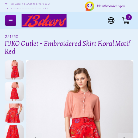
9.8
Gratis retourneren EU
Verzending binnen 24 uur
Grat
klantbeoordelingen
Gratis verzenden EU
0
221550
IVKO Outlet - Embroidered Skirt Floral Motif
Red