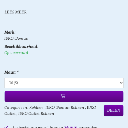
LEES MEER
Merk:
IVKO Woman
Beschikbaarheid:
Op voorraad
Maat:
*
Categorieën:
Rokken
,
IVKO Woman Rokken
,
IVKO
DELEN
Outlet
,
IVKO Outlet Rokken
Uw bestelling wordt binnen
24 uur
verzonden