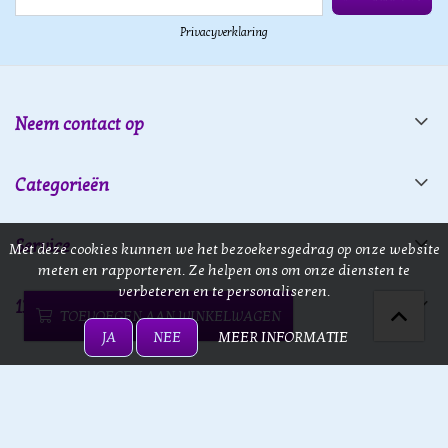
Privacyverklaring
Neem contact op
Categorieën
Service
Met deze cookies kunnen we het bezoekersgedrag op onze website
meten en rapporteren. Ze helpen ons om onze diensten te
verbeteren en te personaliseren.
13 doors
TOEVOEGEN AAN WINKELWAGEN
JA
NEE
MEER INFORMATIE
13 doors © 2026 - Powered by
Lightspeed
- Theme by
eCommerce
Pro