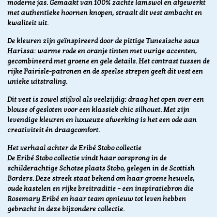
moderne jas. Gemaakt van 100% zachte lamswol en afgewerkt
met authentieke hoornen knopen, straalt dit vest ambacht en
kwaliteit uit.
De kleuren zijn geïnspireerd door de pittige Tunesische saus
Harissa: warme rode en oranje tinten met vurige accenten,
gecombineerd met groene en gele details. Het contrast tussen de
rijke Fairisle-patronen en de speelse strepen geeft dit vest een
unieke uitstraling.
Dit vest is zowel stijlvol als veelzijdig: draag het open over een
blouse of gesloten voor een klassiek chic silhouet. Met zijn
levendige kleuren en luxueuze afwerking is het een ode aan
creativiteit én draagcomfort.
Het verhaal achter de Eribé Stobo collectie
De Eribé Stobo collectie vindt haar oorsprong in de
schilderachtige Schotse plaats Stobo, gelegen in de Scottish
Borders. Deze streek staat bekend om haar groene heuvels,
oude kastelen en rijke breitraditie – een inspiratiebron die
Rosemary Eribé en haar team opnieuw tot leven hebben
gebracht in deze bijzondere collectie.