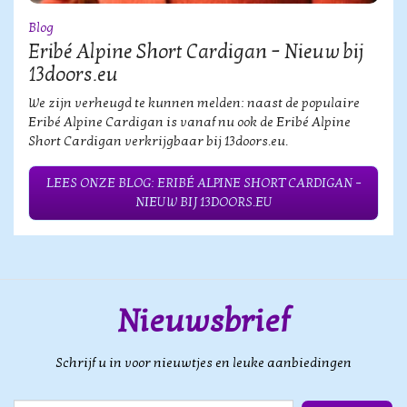
Blog
Eribé Alpine Short Cardigan – Nieuw bij
13doors.eu
We zijn verheugd te kunnen melden: naast de populaire
Eribé Alpine Cardigan is vanaf nu ook de Eribé Alpine
Short Cardigan verkrijgbaar bij 13doors.eu.
LEES ONZE BLOG: ERIBÉ ALPINE SHORT CARDIGAN –
NIEUW BIJ 13DOORS.EU
Nieuwsbrief
Schrijf u in voor nieuwtjes en leuke aanbiedingen