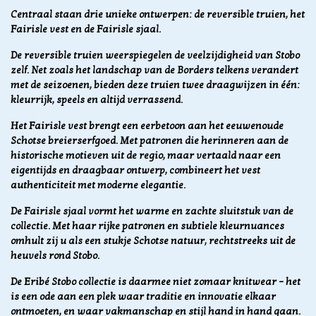
Centraal staan drie unieke ontwerpen: de reversible truien, het
Fairisle vest en de Fairisle sjaal.
De reversible truien weerspiegelen de veelzijdigheid van Stobo
zelf. Net zoals het landschap van de Borders telkens verandert
met de seizoenen, bieden deze truien twee draagwijzen in één:
kleurrijk, speels en altijd verrassend.
Het Fairisle vest brengt een eerbetoon aan het eeuwenoude
Schotse breierserfgoed. Met patronen die herinneren aan de
historische motieven uit de regio, maar vertaald naar een
eigentijds en draagbaar ontwerp, combineert het vest
authenticiteit met moderne elegantie.
De Fairisle sjaal vormt het warme en zachte sluitstuk van de
collectie. Met haar rijke patronen en subtiele kleurnuances
omhult zij u als een stukje Schotse natuur, rechtstreeks uit de
heuvels rond Stobo.
De Eribé Stobo collectie is daarmee niet zomaar knitwear – het
is een ode aan een plek waar traditie en innovatie elkaar
ontmoeten, en waar vakmanschap en stijl hand in hand gaan.