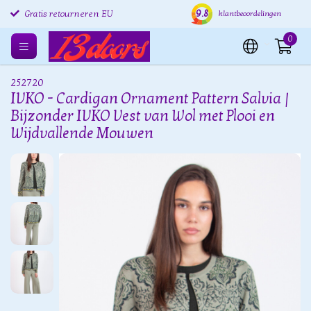
9.8
Gratis retourneren EU
Verzending binnen 24 uur
Grat
klantbeoordelingen
0
252720
IVKO - Cardigan Ornament Pattern Salvia |
Bijzonder IVKO Vest van Wol met Plooi en
Wijdvallende Mouwen