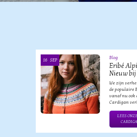
Blog
16
SEP
OOI
Eribé Alp
Nieuw bij
vische
We zijn verh
an?!
de populaire 
vanaf nu ook 
Cardigan verk
HE MERK
LEES ONZE
CARDIGA