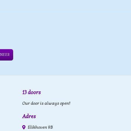
NNEER
13 doors
Our door is always open!
Adres
Illikhoven 9B