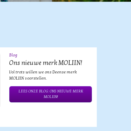
Blog
09
JUL
Ons nieuwe merk MOLIIN!
Vol trots willen we ons Deense merk
MOLIIN voorstellen.
LEES ONZE BLOG: ONS NIEUWE MERK
MOLIIN!