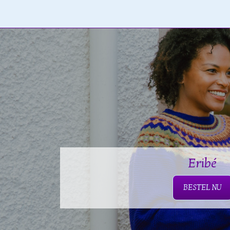
Eribé
BESTEL NU