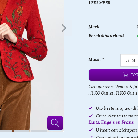
LEES MEER
Merk:
Beschikbaarheid:
Maat:
*
TOE
Categorieën:
Vesten & Ja
,
IVKO Outlet
,
IVKO Outle
Uw bestelling wordt
Onze klantenservice 
Duits, Engels en Frans
U heeft een zichtper
Onze klanten waard