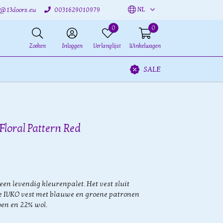
NL
o@13doors.eu
0031629010979
0
0
Zoeken
Inloggen
Verlanglijst
Winkelwagen
SALE
Floral Pattern Red
een levendig kleurenpalet. Het vest sluit
e IVKO vest met blauwe en groene patronen
en en 22% wol.