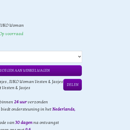
IVKO Woman
Op voorraad
VOEGEN AAN WINKELWAGEN
sjes
,
IVKO Woman Vesten & Jasjes
DELEN
t Vesten & Jasjes
 binnen
24 uur
verzonden
biedt ondersteuning in het
Nederlands,
iode van
30 dagen
na ontvangst
eren ons met
9,6