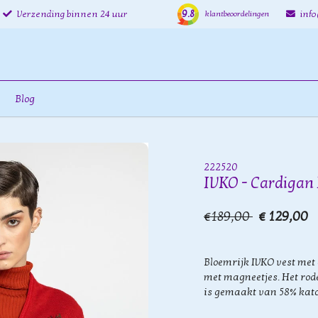
9.8
Verzending binnen 24 uur
inf
klantbeoordelingen
Blog
222520
IVKO - Cardigan 
€189,00
€ 129,00
Bloemrijk IVKO vest met 
met magneetjes. Het rod
is gemaakt van 58% kato