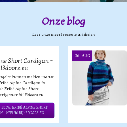
Onze blog
Lees onze meest recente artikelen
06
AUG
ine Short Cardigan –
 13doors.eu
eugd te kunnen melden: naast
Eribé Alpine Cardigan is
de Eribé Alpine Short
rijgbaar bij 13doors.eu.
 BLOG: ERIBÉ ALPINE SHORT
N – NIEUW BIJ 13DOORS.EU