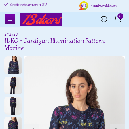
9.8
Gratis retourneren EU
Verzending binnen 24 uur
Grat
klantbeoordelingen
0
242520
IVKO - Cardigan Illumination Pattern
Marine