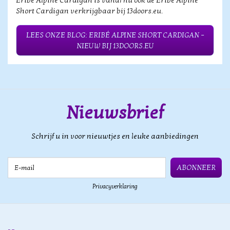
Eribé Alpine Cardigan is vanaf nu ook de Eribé Alpine
Short Cardigan verkrijgbaar bij 13doors.eu.
LEES ONZE BLOG: ERIBÉ ALPINE SHORT CARDIGAN –
NIEUW BIJ 13DOORS.EU
Nieuwsbrief
Schrijf u in voor nieuwtjes en leuke aanbiedingen
E-mail
ABONNEER
Privacyverklaring