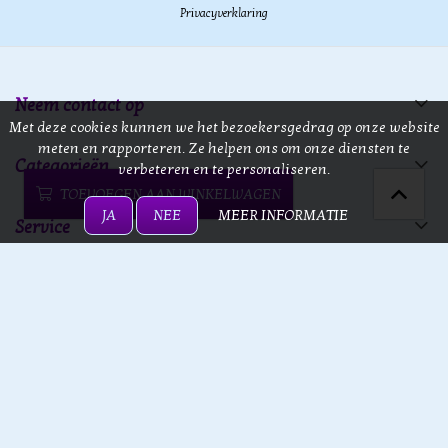
Privacyverklaring
Neem contact op
Met deze cookies kunnen we het bezoekersgedrag op onze website
meten en rapporteren. Ze helpen ons om onze diensten te
Categorieën
verbeteren en te personaliseren.
TOEVOEGEN AAN WINKELWAGEN
JA
NEE
MEER INFORMATIE
Service
13 doors
13 doors © 2026 - Powered by
Lightspeed
- Theme by
eCommerce
Pro