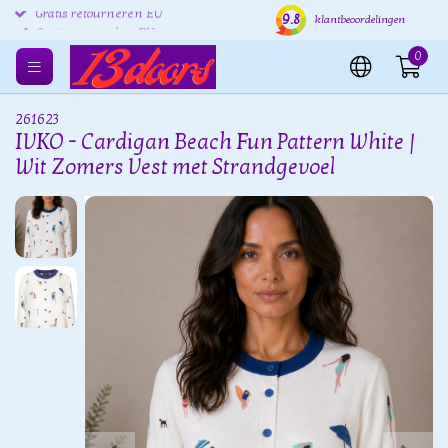
9.8
Gratis retourneren EU
Verzending binnen 24 uur
Grat
klantbeoordelingen
0
261623
IVKO - Cardigan Beach Fun Pattern White |
Wit Zomers Vest met Strandgevoel