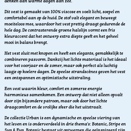
denken aan warme dagen aan zee.
Dit vest is gemaakt van 100% viscose en voelt licht, soepel en
comfortabel aan op de huid. De stof valt elegant en beweegt
moeiteloos mee, waardoor het vest prettig draagt gedurende de
hele dag. De contrasterende groene halslijn vormt een fris
kleuraccent dat het ontwerp extra diepte geeft en het geheel
mooi in balans brengt.
Het vest sluit met knopen en heeft een elegante, gemakkelijk te
combineren pasvorm. Dankzij het lichte materiaal is het ideaal
voor het voorjaar en de zomer, maar ook perfect als luchtig
laagje op koelere dagen. De speelse strandscènes geven het vest
een ontspannen en optimistische uitstraling.
Een vest waarin kleur, comfort en zomerse energie
harmonieus samenkomen. Een ontwerp dat niet alleen opvalt
door zijn bijzondere patroon, maar ook door het lichte
draagcomfort en de vrolijke sfeer die het uitstraalt.
De collectie Urban is een dynamische en speelse viering van
het leven en is onderverdeeld in drie thema's: Botanic, Stripe en
Sun & Fun. Botanic bestaat uit ontwerpen die
geïnspireerd zijn