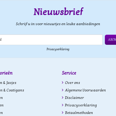
Nieuwsbrief
Schrijf u in voor nieuwtjes en leuke aanbiedingen
ABO
Privacyverklaring
orieën
Service
n & Jasjes
Over ons
n & Coatigans
Algemene Voorwaarden
en
Disclaimer
en
Privacyverklaring
en
Betaalmethoden