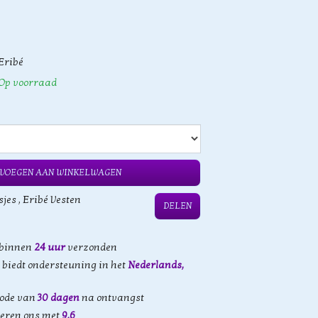
Eribé
Op voorraad
VOEGEN AAN WINKELWAGEN
sjes
,
Eribé Vesten
DELEN
 binnen
24 uur
verzonden
biedt ondersteuning in het
Nederlands,
iode van
30 dagen
na ontvangst
eren ons met
9,6