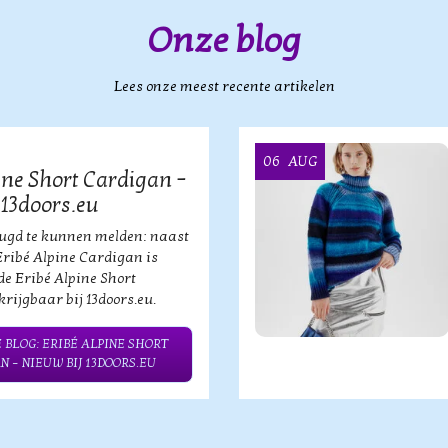
Onze blog
Lees onze meest recente artikelen
06
AUG
ine Short Cardigan –
 13doors.eu
eugd te kunnen melden: naast
Eribé Alpine Cardigan is
de Eribé Alpine Short
rijgbaar bij 13doors.eu.
 BLOG: ERIBÉ ALPINE SHORT
N – NIEUW BIJ 13DOORS.EU