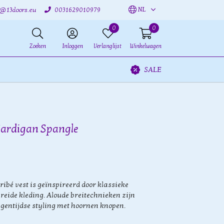
NL
o@13doors.eu
0031629010979
0
0
Zoeken
Inloggen
Verlanglijst
Winkelwagen
SALE
Cardigan Spangle
ribé vest is geïnspireerd door klassieke
breide kleding. Aloude breitechnieken zijn
gentijdse styling met hoornen knopen.