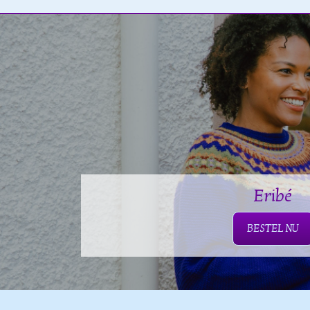
Eribé
BESTEL NU