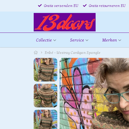
Gratis verzenden EU
Gratis retourneren EU
Collectie
Service
Merken
Eribé - Westray Cardigan Spangle