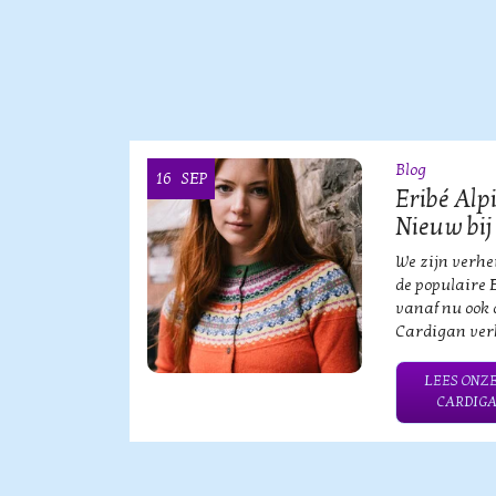
Blog
16
SEP
OOI
Eribé Alp
Nieuw bij
vische
We zijn verh
an?!
de populaire 
vanaf nu ook 
Cardigan verk
HE MERK
LEES ONZE
CARDIGA