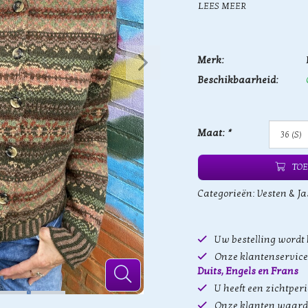
LEES MEER
Merk:
Beschikbaarheid:
Maat:
*
TOE
Categorieën:
Vesten & Ja
Uw bestelling wordt
Onze klantenservice 
Duits, Engels en Frans
U heeft een zichtper
Onze klanten waard