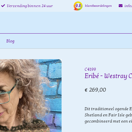
9.8
Verzending binnen 24 uur
inf
klantbeoordelingen
Blog
C4199
Eribé - Westray 
€ 269,00
Dit traditioneel ogende E
Shetland en Fair Isle ge
gecombineerd met een ei