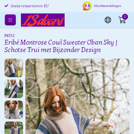
9.8
Gratis retourneren EU
Verzending binnen 24 uur
Grat
klantbeoordelingen
0
P4332
Eribé Montrose Cowl Sweater Oban Sky |
Schotse Trui met Bijzonder Design