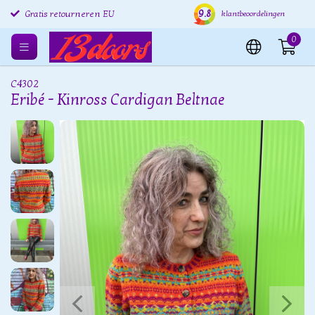
9.8
Gratis retourneren EU
Verzending binnen 24 uur
Grat
klantbeoordelingen
0
C4302
Eribé - Kinross Cardigan Beltnae