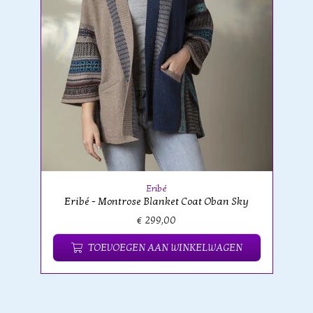
Eribé
Eribé - Montrose Blanket Coat Oban Sky
€ 299,00
TOEVOEGEN AAN WINKELWAGEN