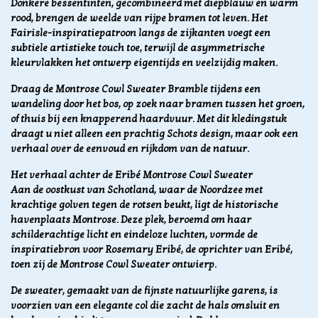
Donkere bessentinten, gecombineerd met diepblauw en warm
rood, brengen de weelde van rijpe bramen tot leven. Het
Fairisle-inspiratiepatroon langs de zijkanten voegt een
subtiele artistieke touch toe, terwijl de asymmetrische
kleurvlakken het ontwerp eigentijds en veelzijdig maken.
Draag de Montrose Cowl Sweater Bramble tijdens een
wandeling door het bos, op zoek naar bramen tussen het groen,
of thuis bij een knapperend haardvuur. Met dit kledingstuk
draagt u niet alleen een prachtig Schots design, maar ook een
verhaal over de eenvoud en rijkdom van de natuur.
Het verhaal achter de Eribé Montrose Cowl Sweater
Aan de oostkust van Schotland, waar de Noordzee met
krachtige golven tegen de rotsen beukt, ligt de historische
havenplaats Montrose. Deze plek, beroemd om haar
schilderachtige licht en eindeloze luchten, vormde de
inspiratiebron voor Rosemary Eribé, de oprichter van Eribé,
toen zij de Montrose Cowl Sweater ontwierp.
De sweater, gemaakt van de fijnste natuurlijke garens, is
voorzien van een elegante col die zacht de hals omsluit en