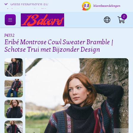
9.8
Gratis retourneren EU
Verzending binnen 24 uur
Grat
klantbeoordelingen
0
P4332
Eribé Montrose Cowl Sweater Bramble |
Schotse Trui met Bijzonder Design