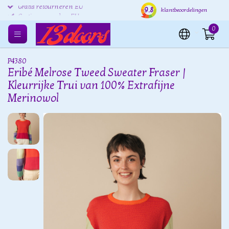
9.8
Gratis retourneren EU
Verzending binnen 24 uur
Grat
klantbeoordelingen
0
P4380
Eribé Melrose Tweed Sweater Fraser |
Kleurrijke Trui van 100% Extrafijne
Merinowol