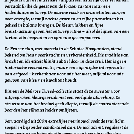
In plaats van het klassieke ruitpatroon letterlijk over te nemen,
vertaalt Eribé de geest van de Fraser tartan naar een
hedendaags ontwerp. De warme rood- en oranjetinten zorgen
voor energie, terwijl zachte groenen en rijke paarstinten het
geheel in balans brengen. De kleurvlakken en fijne
breistructuur geven het ontwerp ritme — alsof de lijnen van een
tartan zijn losgelaten en opnieuw gecomponeerd.
De Fraser clan, met wortels in de Schotse Hooglanden, stond
bekend om haar veerkracht en verbondenheid. Die traditie van
kracht en identiteit klinkt subtiel door in deze trui. Het is geen
historische reconstructie, maar een eigentijdse interpretatie
van erfgoed — herkenbaar voor wie het weet, stijlvol voor wie
gewoon van kleur en kwaliteit houdt.
Binnen de Melrose Tweed-collectie staat deze sweater voor
uitgesproken kleurgebruik met een verfijnde afwerking. De
structuur van het breisel geeft diepte, terwijl de contrasterende
boorden het silhouet helder omlijsten.
Vervaardigd uit 100% extrafijne merinowol voelt de trui licht,
soepel en bijzonder comfortabel aan. De wol ademt, reguleert de
temperatuur en behoudt zijn vorm — een luxe die u elke dag