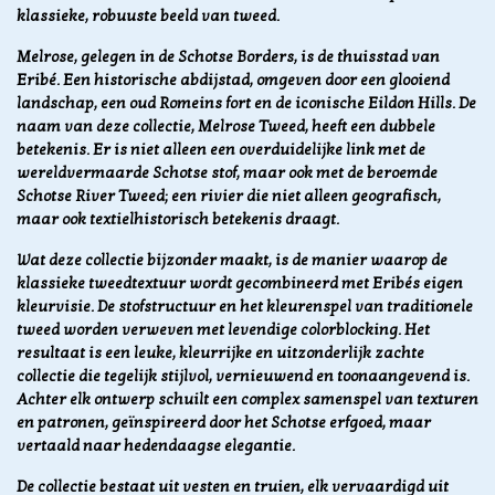
klassieke, robuuste beeld van tweed.
Melrose, gelegen in de Schotse Borders, is de thuisstad van
Eribé. Een historische abdijstad, omgeven door een glooiend
landschap, een oud Romeins fort en de iconische Eildon Hills. De
naam van deze collectie, Melrose Tweed, heeft een dubbele
betekenis. Er is niet alleen een overduidelijke link met de
wereldvermaarde Schotse stof, maar ook met de beroemde
Schotse River Tweed; een rivier die niet alleen geografisch,
maar ook textielhistorisch betekenis draagt.
Wat deze collectie bijzonder maakt, is de manier waarop de
klassieke tweedtextuur wordt gecombineerd met Eribés eigen
kleurvisie. De stofstructuur en het kleurenspel van traditionele
tweed worden verweven met levendige colorblocking. Het
resultaat is een leuke, kleurrijke en uitzonderlijk zachte
collectie die tegelijk stijlvol, vernieuwend en toonaangevend is.
Achter elk ontwerp schuilt een complex samenspel van texturen
en patronen, geïnspireerd door het Schotse erfgoed, maar
vertaald naar hedendaagse elegantie.
De collectie bestaat uit vesten en truien, elk vervaardigd uit