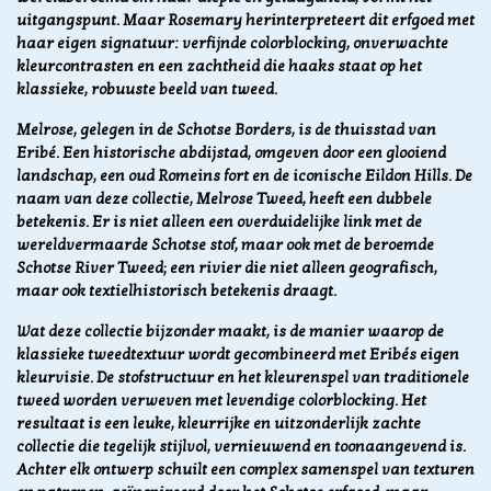
uitgangspunt. Maar Rosemary herinterpreteert dit erfgoed met
haar eigen signatuur: verfijnde colorblocking, onverwachte
kleurcontrasten en een zachtheid die haaks staat op het
klassieke, robuuste beeld van tweed.
Melrose, gelegen in de Schotse Borders, is de thuisstad van
Eribé. Een historische abdijstad, omgeven door een glooiend
landschap, een oud Romeins fort en de iconische Eildon Hills. De
naam van deze collectie, Melrose Tweed, heeft een dubbele
betekenis. Er is niet alleen een overduidelijke link met de
wereldvermaarde Schotse stof, maar ook met de beroemde
Schotse River Tweed; een rivier die niet alleen geografisch,
maar ook textielhistorisch betekenis draagt.
Wat deze collectie bijzonder maakt, is de manier waarop de
klassieke tweedtextuur wordt gecombineerd met Eribés eigen
kleurvisie. De stofstructuur en het kleurenspel van traditionele
tweed worden verweven met levendige colorblocking. Het
resultaat is een leuke, kleurrijke en uitzonderlijk zachte
collectie die tegelijk stijlvol, vernieuwend en toonaangevend is.
Achter elk ontwerp schuilt een complex samenspel van texturen