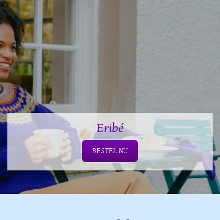
Eribé
BESTEL NU