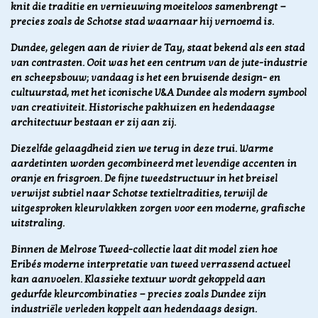
knit die traditie en vernieuwing moeiteloos samenbrengt —
precies zoals de Schotse stad waarnaar hij vernoemd is.
Dundee, gelegen aan de rivier de Tay, staat bekend als een stad
van contrasten. Ooit was het een centrum van de jute-industrie
en scheepsbouw; vandaag is het een bruisende design- en
cultuurstad, met het iconische V&A Dundee als modern symbool
van creativiteit. Historische pakhuizen en hedendaagse
architectuur bestaan er zij aan zij.
Diezelfde gelaagdheid zien we terug in deze trui. Warme
aardetinten worden gecombineerd met levendige accenten in
oranje en frisgroen. De fijne tweedstructuur in het breisel
verwijst subtiel naar Schotse textieltradities, terwijl de
uitgesproken kleurvlakken zorgen voor een moderne, grafische
uitstraling.
Binnen de Melrose Tweed-collectie laat dit model zien hoe
Eribés moderne interpretatie van tweed verrassend actueel
kan aanvoelen. Klassieke textuur wordt gekoppeld aan
gedurfde kleurcombinaties — precies zoals Dundee zijn
industriële verleden koppelt aan hedendaags design.