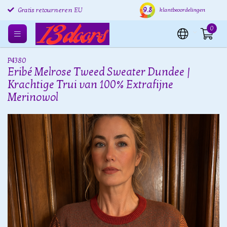
9.8
Gratis retourneren EU
Verzending binnen 24 uur
Grat
klantbeoordelingen
0
P4380
Eribé Melrose Tweed Sweater Dundee |
Krachtige Trui van 100% Extrafijne
Merinowol