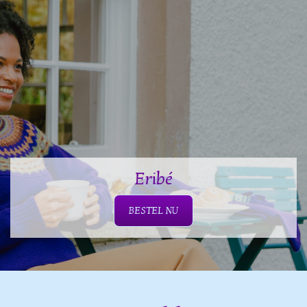
Eribé
BESTEL NU