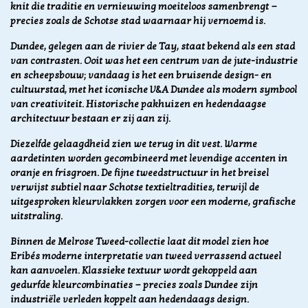
knit die traditie en vernieuwing moeiteloos samenbrengt —
precies zoals de Schotse stad waarnaar hij vernoemd is.
Dundee, gelegen aan de rivier de Tay, staat bekend als een stad
van contrasten. Ooit was het een centrum van de jute-industrie
en scheepsbouw; vandaag is het een bruisende design- en
cultuurstad, met het iconische V&A Dundee als modern symbool
van creativiteit. Historische pakhuizen en hedendaagse
architectuur bestaan er zij aan zij.
Diezelfde gelaagdheid zien we terug in dit vest. Warme
aardetinten worden gecombineerd met levendige accenten in
oranje en frisgroen. De fijne tweedstructuur in het breisel
verwijst subtiel naar Schotse textieltradities, terwijl de
uitgesproken kleurvlakken zorgen voor een moderne, grafische
uitstraling.
Binnen de Melrose Tweed-collectie laat dit model zien hoe
Eribés moderne interpretatie van tweed verrassend actueel
kan aanvoelen. Klassieke textuur wordt gekoppeld aan
gedurfde kleurcombinaties — precies zoals Dundee zijn
industriële verleden koppelt aan hedendaags design.