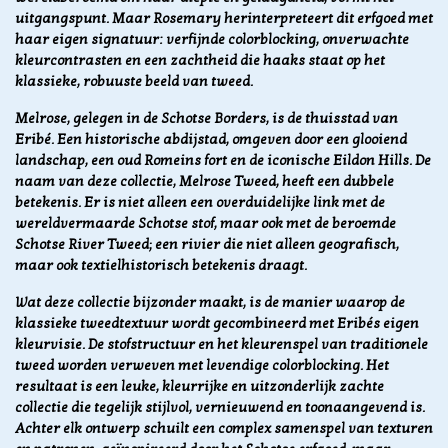
uitgangspunt. Maar Rosemary herinterpreteert dit erfgoed met
haar eigen signatuur: verfijnde colorblocking, onverwachte
kleurcontrasten en een zachtheid die haaks staat op het
klassieke, robuuste beeld van tweed.
Melrose, gelegen in de Schotse Borders, is de thuisstad van
Eribé. Een historische abdijstad, omgeven door een glooiend
landschap, een oud Romeins fort en de iconische Eildon Hills. De
naam van deze collectie, Melrose Tweed, heeft een dubbele
betekenis. Er is niet alleen een overduidelijke link met de
wereldvermaarde Schotse stof, maar ook met de beroemde
Schotse River Tweed; een rivier die niet alleen geografisch,
maar ook textielhistorisch betekenis draagt.
Wat deze collectie bijzonder maakt, is de manier waarop de
klassieke tweedtextuur wordt gecombineerd met Eribés eigen
kleurvisie. De stofstructuur en het kleurenspel van traditionele
tweed worden verweven met levendige colorblocking. Het
resultaat is een leuke, kleurrijke en uitzonderlijk zachte
collectie die tegelijk stijlvol, vernieuwend en toonaangevend is.
Achter elk ontwerp schuilt een complex samenspel van texturen