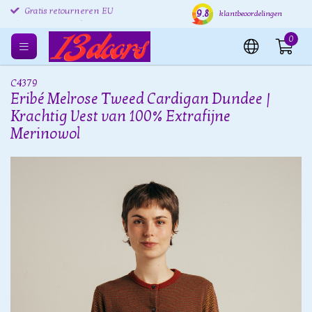
9.8
Gratis retourneren EU
Verzending binnen 24 uur
Grat
klantbeoordelingen
0
C4379
Eribé Melrose Tweed Cardigan Dundee |
Krachtig Vest van 100% Extrafijne
Merinowol