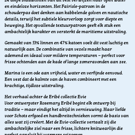
De diepe blauwtinten van dit vest verwijzen naar open water
en eindeloze horizonten. Het Fairisle-patroon in de
schouderpas doet denken aan kabbelende golven en nautische
details, terwijl het subtiele kleurverloop zorgt voor diepte en
beweging. Het opvallende textuurpatroon geeft elk stuk een
ambachtelijk karakter en versterkt de maritieme uitstraling.
Gemaakt van 53% linnen en 47% katoen voelt dit vest luchtig en
natuurlijk aan. De combinatie van vezels maakt haar
ademend en ideaal voor mildere temperaturen — perfect voor
frisse ochtenden aan de kade of lange zomeravonden aan zee.
Marina is een ode aan vrijheid, water en verfijnde eenvoud.
Een vest dat de kalmte van de haven combineert met een
krachtige, tijdloze uitstraling.
Het verhaal achter de Eribé collectie Evie
Voor ontwerpster Rosemary Eribé begint elk ontwerp bij
traditie — maar eindigt het altijd in vernieuwing. Haar liefde
voor Schots erfgoed en handbreitechnieken vormt de basis van
alles wat zij creëert. Met de Evie-collectie vertaalt zij die
ambachtelijke ziel naar een frisse, lichtere knitwearlijn die
perfect aansluit bij warmere seizoenen.