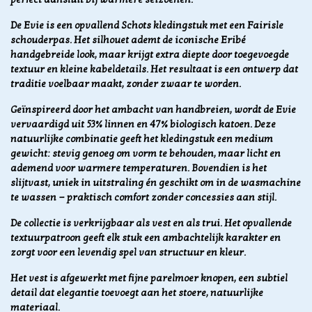
De Evie is een opvallend Schots kledingstuk met een Fairisle
schouderpas. Het silhouet ademt de iconische Eribé
handgebreide look, maar krijgt extra diepte door toegevoegde
textuur en kleine kabeldetails. Het resultaat is een ontwerp dat
traditie voelbaar maakt, zonder zwaar te worden.
Geïnspireerd door het ambacht van handbreien, wordt de Evie
vervaardigd uit 53% linnen en 47% biologisch katoen. Deze
natuurlijke combinatie geeft het kledingstuk een medium
gewicht: stevig genoeg om vorm te behouden, maar licht en
ademend voor warmere temperaturen. Bovendien is het
slijtvast, uniek in uitstraling én geschikt om in de wasmachine
te wassen — praktisch comfort zonder concessies aan stijl.
De collectie is verkrijgbaar als vest en als trui. Het opvallende
textuurpatroon geeft elk stuk een ambachtelijk karakter en
zorgt voor een levendig spel van structuur en kleur.
Het vest is afgewerkt met fijne parelmoer knopen, een subtiel
detail dat elegantie toevoegt aan het stoere, natuurlijke
materiaal.