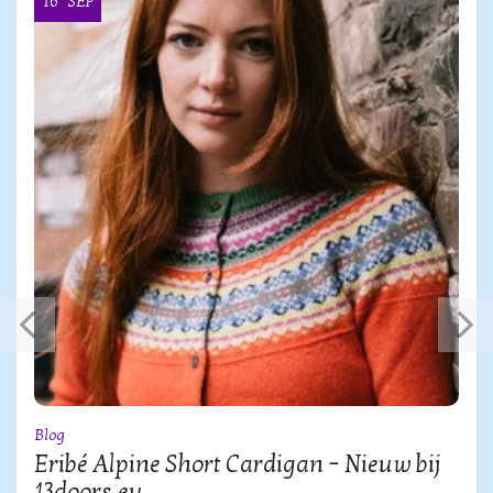
16
SEP
Blog
Eribé Alpine Short Cardigan – Nieuw bij
13doors.eu