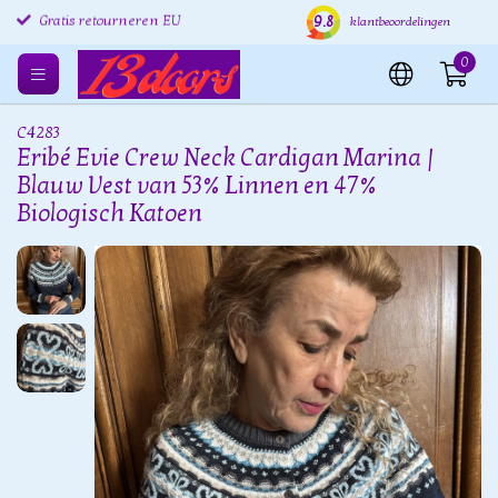
9.8
Gratis retourneren EU
Verzending binnen 24 uur
Grat
klantbeoordelingen
0
C4283
Eribé Evie Crew Neck Cardigan Marina |
Blauw Vest van 53% Linnen en 47%
Biologisch Katoen