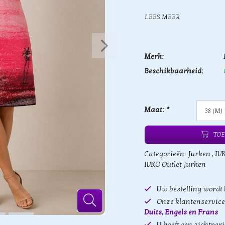
LEES MEER
Merk:
Beschikbaarheid:
Maat:
*
TOE
Categorieën:
Jurken
,
IV
IVKO Outlet Jurken
Uw bestelling wordt
Onze klantenservice 
Duits, Engels en Frans
U heeft een zichtper