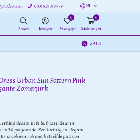
NL
o@13doors.eu
0031629010979
0
0
Zoeken
Inloggen
Verlanglijst
Winkelwagen
SALE
Dress Urban Sun Pattern Pink
egante Zomerjurk
rfijnd dessin in felle, frisse kleuren.
en 3% polyamide. Een luchtig en elegant
r is ook een rok met hetzelfde patroon.