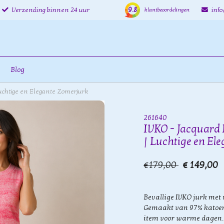
9.8
Verzending binnen 24 uur
inf
klantbeoordelingen
Blog
uchtige en Elegante Zomerjurk
261640
IVKO - Jacquard 
| Luchtige en El
€179,00
€ 149,00
Bevallige IVKO jurk met ve
Gemaakt van 97% katoen 
item voor warme dagen. E