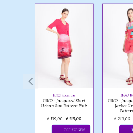
oman
cquard
al Pattern
k
IVKO Woman
IVKO 
IVKO - Jacquard Skirt
IVKO - Jacq
Urban Sun Pattern Pink
Jacket U
Patter
€ 159,00
€ 139,00
€ 119,00
€ 219,00
OEVOEGEN
TOEVOEGEN