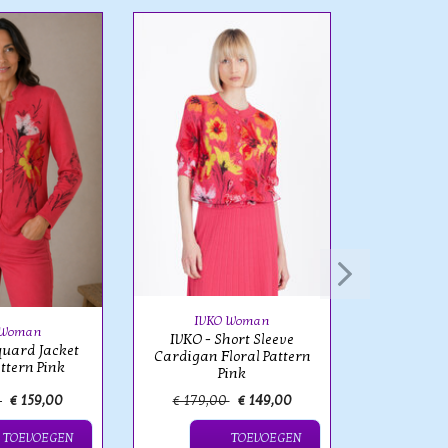
IVK
IVKO - Ja
Jacket F
IVKO Woman
 Woman
IVKO - Short Sleeve
quard Jacket
Cardigan Floral Pattern
attern Pink
Pink
0
€ 159,00
€ 179,00
€ 149,00
€ 199,
TOEVOEGEN
TOEVOEGEN