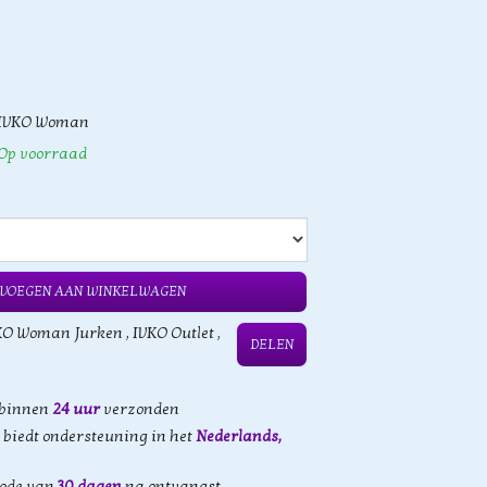
IVKO Woman
Op voorraad
VOEGEN AAN WINKELWAGEN
KO Woman Jurken
,
IVKO Outlet
,
DELEN
 binnen
24 uur
verzonden
biedt ondersteuning in het
Nederlands,
iode van
30 dagen
na ontvangst