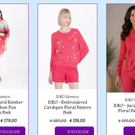
Woman
IVKO Woman
IVKO
uard Bomber
IVKO - Embroidered
IVKO - Jac
rban Fun
Cardigan Floral Pattern
Floral P
n Pink
Pink
€ 179,00
€ 169,00
€ 139,00
€ 199,0
TOEVOEGEN
TOEVOEGEN