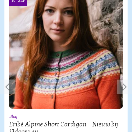
16
SEP
Blog
Eribé Alpine Short Cardigan – Nieuw bij
13doors.eu