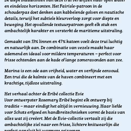
De diepe blauwtinten van deze trui verwijzen naar open water
en eindeloze horizonten. Het Fairisle-patroon in de
schouderpas doet denken aan kabbelende golven en nautische
details, terwijl het subtiele kleurverloop zorgt voor diepte en
beweging. Het opvallende textuurpatroon geeft elk stuk een
ambachtelijk karakter en versterkt de maritieme uitstraling.
Gemaakt van 53% linnen en 47% katoen voelt deze trui luchtig
en natuurlijk aan. De combinatie van vezels maakt haar
ademend en ideaal voor mildere temperaturen — perfect voor
frisse ochtenden aan de kade of lange zomeravonden aan zee.
Marina is een ode aan vrijheid, water en verfijnde eenvoud.
Een trui die de kalmte van de haven combineert met een
krachtige, tijdloze uitstraling.
Het verhaal achter de Eribé collectie Evie
Voor ontwerpster Rosemary Eribé begint elk ontwerp bij
traditie — maar eindigt het altijd in vernieuwing. Haar liefde
voor Schots erfgoed en handbreitechnieken vormt de basis van
alles wat zij creëert. Met de Evie-collectie vertaalt zij die
ambachtelijke ziel naar een frisse, lichtere knitwearlijn die
perfect aansluit bij warmere seizoenen.