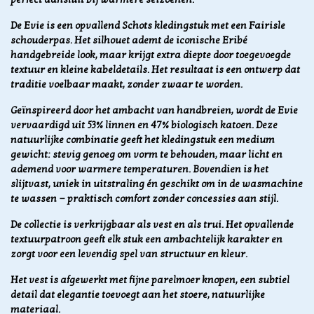
De Evie is een opvallend Schots kledingstuk met een Fairisle
schouderpas. Het silhouet ademt de iconische Eribé
handgebreide look, maar krijgt extra diepte door toegevoegde
textuur en kleine kabeldetails. Het resultaat is een ontwerp dat
traditie voelbaar maakt, zonder zwaar te worden.
Geïnspireerd door het ambacht van handbreien, wordt de Evie
vervaardigd uit 53% linnen en 47% biologisch katoen. Deze
natuurlijke combinatie geeft het kledingstuk een medium
gewicht: stevig genoeg om vorm te behouden, maar licht en
ademend voor warmere temperaturen. Bovendien is het
slijtvast, uniek in uitstraling én geschikt om in de wasmachine
te wassen — praktisch comfort zonder concessies aan stijl.
De collectie is verkrijgbaar als vest en als trui. Het opvallende
textuurpatroon geeft elk stuk een ambachtelijk karakter en
zorgt voor een levendig spel van structuur en kleur.
Het vest is afgewerkt met fijne parelmoer knopen, een subtiel
detail dat elegantie toevoegt aan het stoere, natuurlijke
materiaal.