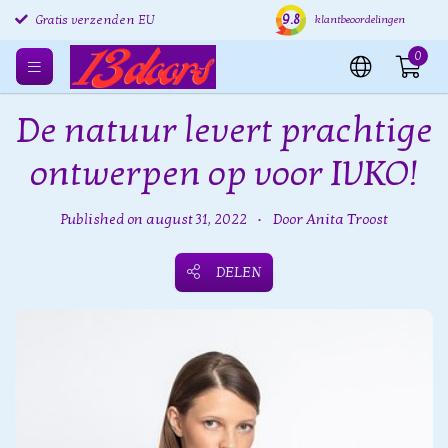
9.8
Gratis verzenden EU
Verzending binnen 24 uur
Grat
klantbeoordelingen
0
De natuur levert prachtige
ontwerpen op voor IVKO!
Published on august 31, 2022
•
Door Anita Troost
DELEN