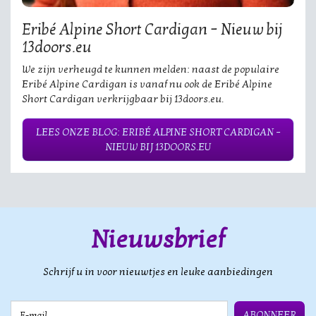
Eribé Alpine Short Cardigan – Nieuw bij
13doors.eu
We zijn verheugd te kunnen melden: naast de populaire
Eribé Alpine Cardigan is vanaf nu ook de Eribé Alpine
Short Cardigan verkrijgbaar bij 13doors.eu.
LEES ONZE BLOG: ERIBÉ ALPINE SHORT CARDIGAN –
NIEUW BIJ 13DOORS.EU
Nieuwsbrief
Schrijf u in voor nieuwtjes en leuke aanbiedingen
E-mail
ABONNEER