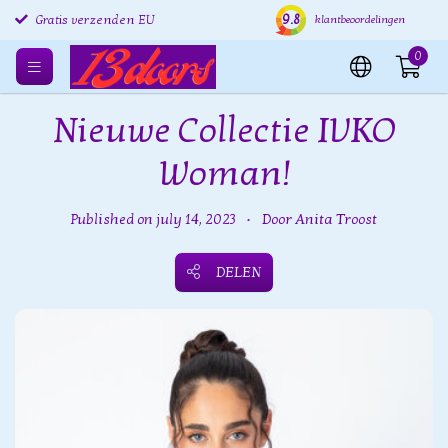
Gratis retourneren EU
9.8
Verzending binnen 24 uur
Grat
klantbeoordelingen
Gratis verzenden EU
0
Nieuwe Collectie IVKO
Woman!
Published on july 14, 2023
•
Door Anita Troost
DELEN