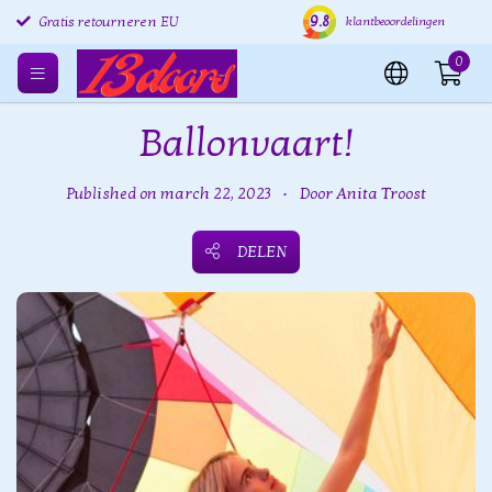
Verzending binnen 24 uur
9.8
Gratis verzenden EU
Grat
klantbeoordelingen
Gratis retourneren EU
0
Ballonvaart!
Published on march 22, 2023
•
Door Anita Troost
DELEN