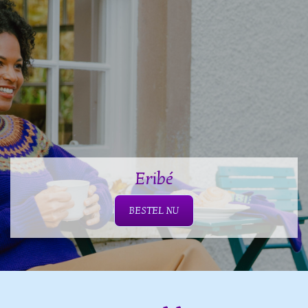
Eribé
BESTEL NU