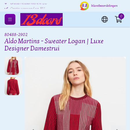
9.8
Gratis retourneren EU
Verzending binnen 24 uur
Grat
klantbeoordelingen
0
80488-2902
Aldo Martins - Sweater Logan | Luxe
Designer Damestrui