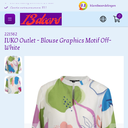
9.8
Verzending binnen 24 uur
Gratis verzenden EU
Grat
klantbeoordelingen
Gratis retourneren EU
0
221562
IVKO Outlet - Blouse Graphics Motif Off-
White