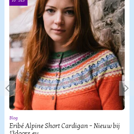
16
SEP
Blog
Eribé Alpine Short Cardigan – Nieuw bij
13doors.eu