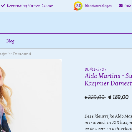
9.8
Verzending binnen 24 uur
inf
klantbeoordelingen
Blog
Kasjmier Damestrui
80411-5707
Aldo Martins - S
Kasjmier Damest
€229,00
€ 189,00
Deze kleurrijke Aldo Mar
merinowol en 30% kasjmi
op de voor- en achterkan