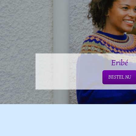
Eribé
BESTEL NU