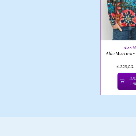
Aldo M
Aldo Martins -
€ 225,00
TOE
WI