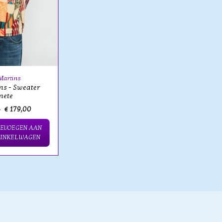
Martins
ns - Sweater
nete
0
€ 179,00
OEVOEGEN AAN
INKELWAGEN