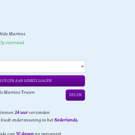
Aldo Martins
Op voorraad
VOEGEN AAN WINKELWAGEN
do Martins Truien
DELEN
 binnen
24 uur
verzonden
biedt ondersteuning in het
Nederlands,
iode van
30 dagen
na ontvangst