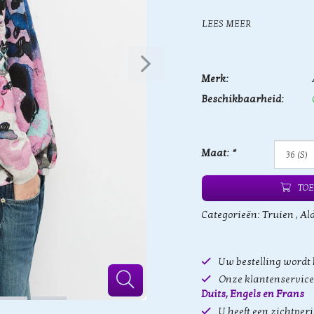
LEES MEER
Merk:
Beschikbaarheid:
Maat:
*
TOE
Categorieën:
Truien
,
Al
Uw bestelling wordt
Onze klantenservice 
Duits, Engels en Frans
U heeft een zichtper