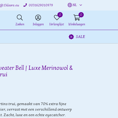
NL
o@13doors.eu
0031629010979
0
0
Zoeken
Inloggen
Verlanglijst
Winkelwagen
SALE
weater Bell | Luxe Merinowol &
rui
tins trui, gemaakt van 70% extra fijne
er, verrast met een verschillend ontwerp
t. Zacht, luxe en een echte eyecatcher.