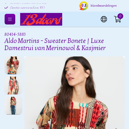
9.8
Gratis retourneren EU
Verzending binnen 24 uur
Grat
klantbeoordelingen
0
80414-5883
Aldo Martins - Sweater Bonete | Luxe
Damestrui van Merinowol & Kasjmier