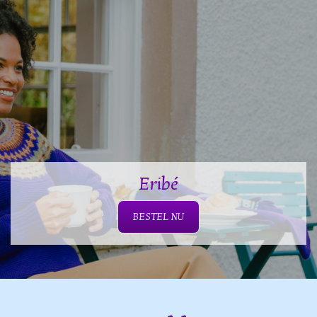
Eribé
BESTEL NU