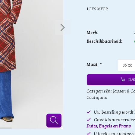
LEES MEER
Merk:
Beschikbaarheid:
Maat:
*
TOE
Categorieën:
Jassen & C
Coatigans
Uw bestelling wordt
Onze klantenservice 
Duits, Engels en Frans
U heeft een zichtper