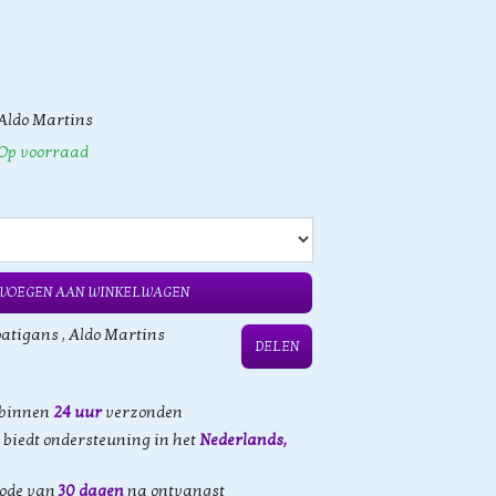
Aldo Martins
Op voorraad
VOEGEN AAN WINKELWAGEN
oatigans
,
Aldo Martins
DELEN
 binnen
24 uur
verzonden
biedt ondersteuning in het
Nederlands,
iode van
30 dagen
na ontvangst