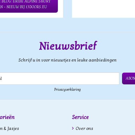
 BLOG: ERIBÉ ALPINE SHORT
N – NIEUW BIJ 13DOORS.EU
Nieuwsbrief
Schrijf u in voor nieuwtjes en leuke aanbiedingen
ABO
Privacyverklaring
orieën
Service
n & Jasjes
Over ons