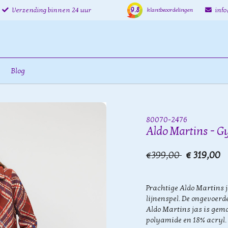
9.8
Verzending binnen 24 uur
inf
klantbeoordelingen
Blog
80070-2476
Aldo Martins - G
€399,00
€ 319,00
Prachtige Aldo Martins j
lijnenspel. De ongevoerd
Aldo Martins jas is gem
polyamide en 18% acryl.