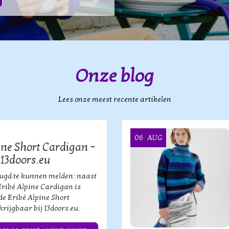
Onze blog
Lees onze meest recente artikelen
06
AUG
ine Short Cardigan –
 13doors.eu
eugd te kunnen melden: naast
Eribé Alpine Cardigan is
de Eribé Alpine Short
rijgbaar bij 13doors.eu.