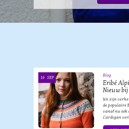
Blog
16
SEP
OOI
Eribé Alp
Nieuw bij
vische
We zijn verh
an?!
de populaire 
vanaf nu ook 
Cardigan verk
HE MERK