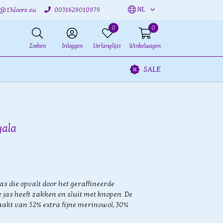
NL
o@13doors.eu
0031629010979
0
0
Zoeken
Inloggen
Verlanglijst
Winkelwagen
SALE
yala
as die opvalt door het geraffineerde
e jas heeft zakken en sluit met knopen. De
aakt van 52% extra fijne merinowol, 30%