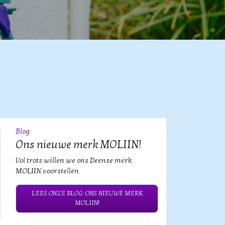
Blog
09
JUL
Ons nieuwe merk MOLIIN!
Vol trots willen we ons Deense merk
MOLIIN voorstellen.
LEES ONZE BLOG: ONS NIEUWE MERK
MOLIIN!